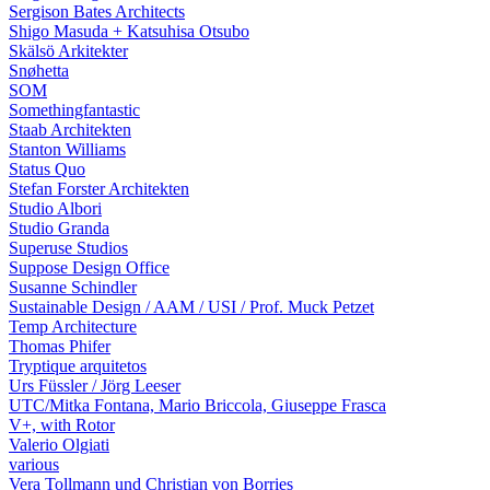
Sergison Bates Architects
Shigo Masuda + Katsuhisa Otsubo
Skälsö Arkitekter
Snøhetta
SOM
Somethingfantastic
Staab Architekten
Stanton Williams
Status Quo
Stefan Forster Architekten
Studio Albori
Studio Granda
Superuse Studios
Suppose Design Office
Susanne Schindler
Sustainable Design / AAM / USI / Prof. Muck Petzet
Temp Architecture
Thomas Phifer
Tryptique arquitetos
Urs Füssler / Jörg Leeser
UTC/Mitka Fontana, Mario Briccola, Giuseppe Frasca
V+, with Rotor
Valerio Olgiati
various
Vera Tollmann und Christian von Borries