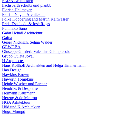
EM2N Architekten
flachsbarth schultz und planbb
Florian Heilmeyer
Florian Nagler Architekten
Folke Köbberling and Martin Kaltwasser
Frida Escobedo & José Rojas
Fuhimiko Sano
Gabu Heindl Architektur
Gafpa
Georg Nickisch, Selina Walder
GEWOBA
Giuseppe Gurrieri, Valentina Giampiccolo
Grupo Culata Jovái
H Arquitectes
Hans Kollhoff Architekten and Helga Timmermann
Hao Design
Hawkins-Brown
Haworth Tompkins
Heinle Wischer und Partner
Hendriks & Despierre
Hermann Kaufmann
Herzog & de Meuron
HGA Arhitektuur
Hild und K Architekten
Hugo Mompò