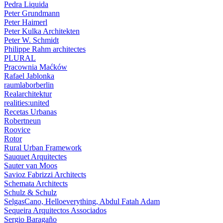
Pedra Liquida
Peter Grundmann
Peter Haimerl
Peter Kulka Architekten
Peter W. Schmidt
Philippe Rahm architectes
PLURAL
Pracownia Maćków
Rafael Jablonka
raumlaborberlin
Realarchitektur
realities:united
Recetas Urbanas
Robertneun
Roovice
Rotor
Rural Urban Framework
Sauquet Arquitectes
Sauter van Moos
Savioz Fabrizzi Architects
Schemata Architects
Schulz & Schulz
SelgasCano, Helloeverything, Abdul Fatah Adam
Sequeira Arquitectos Associados
Sergio Baragaño