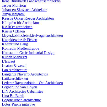
Irene Burkhardt Landschaftsarchitektin
Jasper Morrison
Johansen Skovsted Arkitekter
Junya Ishigami
Kaestle Ocker Roeder Architekten
Kämpfen für Architektur
KARO* architekten
Kissler+Effgen
kleyer.koblitz.letzel.freivogel.architekten
Knapkiewicz & Fickert
Knerer und Lang
Konradin Mediengruppe
Konstantin Grcic Industrial Design
Kuehn Malvezzi
L'Escaut
lacaton & vassal
Lan Architecture
Langarita Navarro Arquitectos
Lattkearchitekten
Lederer Ragnarsdóttir + Oei Architekten
Legner und van Ooyen
LIN Architectes Urbanistes
Lina Bo Bardi
Logon/ urban.architecture
Lotus-Praxis initiative