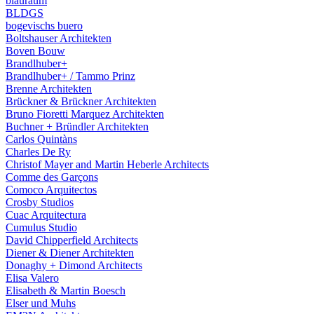
blauraum
BLDGS
bogevischs buero
Boltshauser Architekten
Boven Bouw
Brandlhuber+
Brandlhuber+ / Tammo Prinz
Brenne Architekten
Brückner & Brückner Architekten
Bruno Fioretti Marquez Architekten
Buchner + Bründler Architekten
Carlos Quintàns
Charles De Ry
Christof Mayer and Martin Heberle Architects
Comme des Garçons
Comoco Arquitectos
Crosby Studios
Cuac Arquitectura
Cumulus Studio
David Chipperfield Architects
Diener & Diener Architekten
Donaghy + Dimond Architects
Elisa Valero
Elisabeth & Martin Boesch
Elser und Muhs