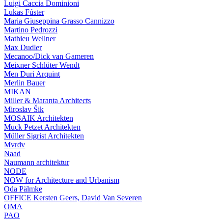
Luigi Caccia Dominioni
Lukas Fúster
Maria Giuseppina Grasso Cannizzo
Martino Pedrozzi
Mathieu Wellner
Max Dudler
Mecanoo/Dick van Gameren
Meixner Schlüter Wendt
Men Duri Arquint
Merlin Bauer
MIKAN
Miller & Maranta Architects
Miroslav Šik
MOSAIK Architekten
Muck Petzet Architekten
Müller Sigrist Architekten
Mvrdv
Naad
Naumann architektur
NODE
NOW for Architecture and Urbanism
Oda Pälmke
OFFICE Kersten Geers, David Van Severen
OMA
PAO