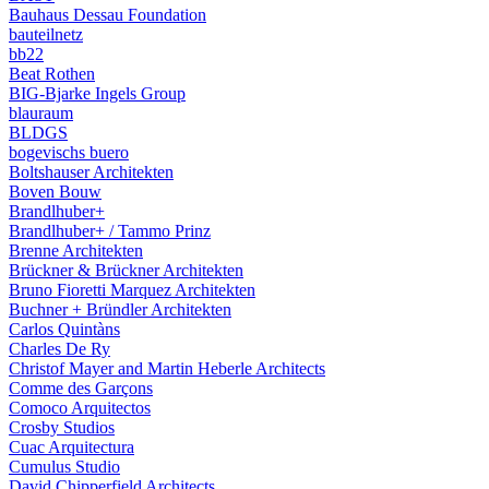
Bauhaus Dessau Foundation
bauteilnetz
bb22
Beat Rothen
BIG-Bjarke Ingels Group
blauraum
BLDGS
bogevischs buero
Boltshauser Architekten
Boven Bouw
Brandlhuber+
Brandlhuber+ / Tammo Prinz
Brenne Architekten
Brückner & Brückner Architekten
Bruno Fioretti Marquez Architekten
Buchner + Bründler Architekten
Carlos Quintàns
Charles De Ry
Christof Mayer and Martin Heberle Architects
Comme des Garçons
Comoco Arquitectos
Crosby Studios
Cuac Arquitectura
Cumulus Studio
David Chipperfield Architects