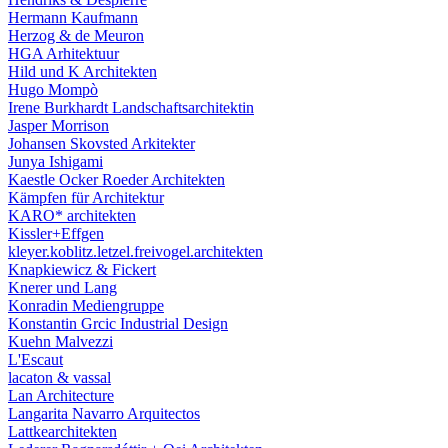
Hermann Kaufmann
Herzog & de Meuron
HGA Arhitektuur
Hild und K Architekten
Hugo Mompò
Irene Burkhardt Landschaftsarchitektin
Jasper Morrison
Johansen Skovsted Arkitekter
Junya Ishigami
Kaestle Ocker Roeder Architekten
Kämpfen für Architektur
KARO* architekten
Kissler+Effgen
kleyer.koblitz.letzel.freivogel.architekten
Knapkiewicz & Fickert
Knerer und Lang
Konradin Mediengruppe
Konstantin Grcic Industrial Design
Kuehn Malvezzi
L'Escaut
lacaton & vassal
Lan Architecture
Langarita Navarro Arquitectos
Lattkearchitekten