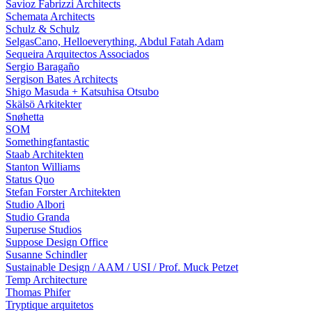
Savioz Fabrizzi Architects
Schemata Architects
Schulz & Schulz
SelgasCano, Helloeverything, Abdul Fatah Adam
Sequeira Arquitectos Associados
Sergio Baragaño
Sergison Bates Architects
Shigo Masuda + Katsuhisa Otsubo
Skälsö Arkitekter
Snøhetta
SOM
Somethingfantastic
Staab Architekten
Stanton Williams
Status Quo
Stefan Forster Architekten
Studio Albori
Studio Granda
Superuse Studios
Suppose Design Office
Susanne Schindler
Sustainable Design / AAM / USI / Prof. Muck Petzet
Temp Architecture
Thomas Phifer
Tryptique arquitetos