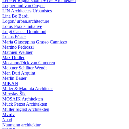
Lederer Ragnarsdóttir + Oei Architekten
Legner und van Ooyen
LIN Architectes Urbanistes
Lina Bo Bardi
Logon/ urban.architecture
Lotus-Praxis initiative
Luigi Caccia Dominioni
Lukas Fúster
Maria Giuseppina Grasso Cannizzo
Martino Pedrozzi
Mathieu Wellner
Max Dudler
Mecanoo/Dick van Gameren
Meixner Schlüter Wendt
Men Duri Arquint
Merlin Bauer
MIKAN
Miller & Maranta Architects
Miroslav Šik
MOSAIK Architekten
Muck Petzet Architekten
Müller Sigrist Architekten
Mvrdv
Naad
Naumann architektur