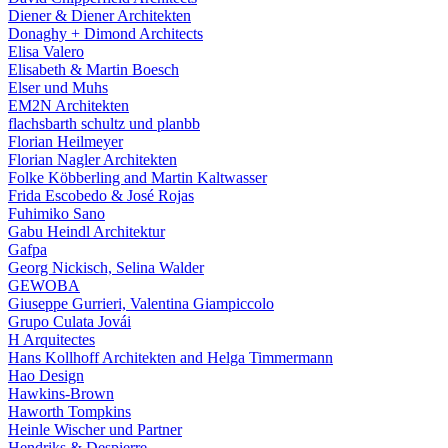
Diener & Diener Architekten
Donaghy + Dimond Architects
Elisa Valero
Elisabeth & Martin Boesch
Elser und Muhs
EM2N Architekten
flachsbarth schultz und planbb
Florian Heilmeyer
Florian Nagler Architekten
Folke Köbberling and Martin Kaltwasser
Frida Escobedo & José Rojas
Fuhimiko Sano
Gabu Heindl Architektur
Gafpa
Georg Nickisch, Selina Walder
GEWOBA
Giuseppe Gurrieri, Valentina Giampiccolo
Grupo Culata Jovái
H Arquitectes
Hans Kollhoff Architekten and Helga Timmermann
Hao Design
Hawkins-Brown
Haworth Tompkins
Heinle Wischer und Partner
Hendriks & Despierre