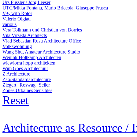
Urs Füssler / Jörg Leeser
UTC/Mitka Fontana, Mario Briccola, Giuseppe Frasca
V+, with Rotor
Valerio Olgiati
various
Vera Tollmann und Christian von Borries
Vila Virseda Architects
Vlad Sebastian Rusu Architecture Office
Volkswohnung
Wang Shu, Amateur Architecture Studio
Wenink Holtkamp Architecten
wiewiorra hopp architekten
Wim Goes Architectuur
Z Architecture
Zao/Standardarchitecture
Ziegert | Roswag | Seiler
Zones Urbaines Sensibles
Reset
Architecture as Resource / 