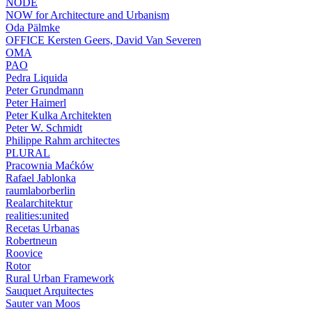
NODE
NOW for Architecture and Urbanism
Oda Pälmke
OFFICE Kersten Geers, David Van Severen
OMA
PAO
Pedra Liquida
Peter Grundmann
Peter Haimerl
Peter Kulka Architekten
Peter W. Schmidt
Philippe Rahm architectes
PLURAL
Pracownia Maćków
Rafael Jablonka
raumlaborberlin
Realarchitektur
realities:united
Recetas Urbanas
Robertneun
Roovice
Rotor
Rural Urban Framework
Sauquet Arquitectes
Sauter van Moos