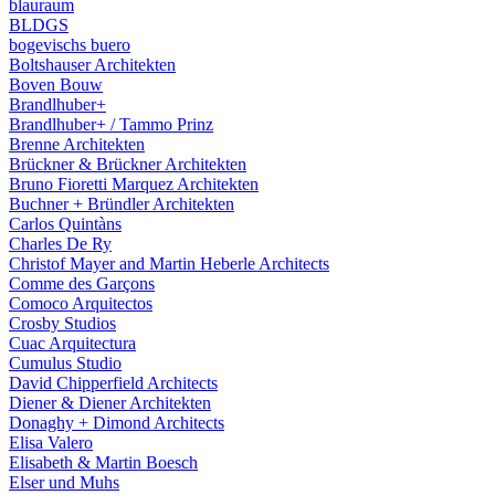
blauraum
BLDGS
bogevischs buero
Boltshauser Architekten
Boven Bouw
Brandlhuber+
Brandlhuber+ / Tammo Prinz
Brenne Architekten
Brückner & Brückner Architekten
Bruno Fioretti Marquez Architekten
Buchner + Bründler Architekten
Carlos Quintàns
Charles De Ry
Christof Mayer and Martin Heberle Architects
Comme des Garçons
Comoco Arquitectos
Crosby Studios
Cuac Arquitectura
Cumulus Studio
David Chipperfield Architects
Diener & Diener Architekten
Donaghy + Dimond Architects
Elisa Valero
Elisabeth & Martin Boesch
Elser und Muhs