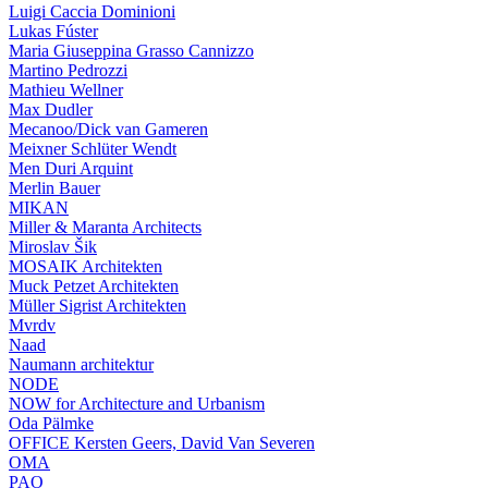
Luigi Caccia Dominioni
Lukas Fúster
Maria Giuseppina Grasso Cannizzo
Martino Pedrozzi
Mathieu Wellner
Max Dudler
Mecanoo/Dick van Gameren
Meixner Schlüter Wendt
Men Duri Arquint
Merlin Bauer
MIKAN
Miller & Maranta Architects
Miroslav Šik
MOSAIK Architekten
Muck Petzet Architekten
Müller Sigrist Architekten
Mvrdv
Naad
Naumann architektur
NODE
NOW for Architecture and Urbanism
Oda Pälmke
OFFICE Kersten Geers, David Van Severen
OMA
PAO