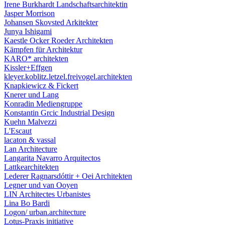
Irene Burkhardt Landschaftsarchitektin
Jasper Morrison
Johansen Skovsted Arkitekter
Junya Ishigami
Kaestle Ocker Roeder Architekten
Kämpfen für Architektur
KARO* architekten
Kissler+Effgen
kleyer.koblitz.letzel.freivogel.architekten
Knapkiewicz & Fickert
Knerer und Lang
Konradin Mediengruppe
Konstantin Grcic Industrial Design
Kuehn Malvezzi
L'Escaut
lacaton & vassal
Lan Architecture
Langarita Navarro Arquitectos
Lattkearchitekten
Lederer Ragnarsdóttir + Oei Architekten
Legner und van Ooyen
LIN Architectes Urbanistes
Lina Bo Bardi
Logon/ urban.architecture
Lotus-Praxis initiative