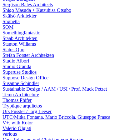
Sergison Bates Architects
Shigo Masuda + Katsuhisa Otsubo
Skälsö Arkitekter
Snøhetta
SOM
Somethingfantastic
Staab Architekten
Stanton Williams
Status Quo
Stefan Forster Architekten
Studio Albori
Studio Granda
Superuse Studios
Suppose Design Office
Susanne Schindler
Sustainable Design / AAM / USI / Prof. Muck Petzet
Temp Architecture
Thomas Phifer
Tryptique arquitetos
Urs Füssler / Jörg Leeser
UTC/Mitka Fontana, Mario Briccola, Giuseppe Frasca
V+, with Rotor
Valerio Olgiati
various
Vera Tollmann und Christian von Borries