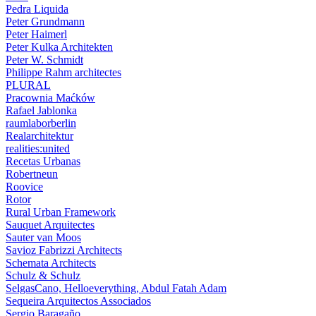
Pedra Liquida
Peter Grundmann
Peter Haimerl
Peter Kulka Architekten
Peter W. Schmidt
Philippe Rahm architectes
PLURAL
Pracownia Maćków
Rafael Jablonka
raumlaborberlin
Realarchitektur
realities:united
Recetas Urbanas
Robertneun
Roovice
Rotor
Rural Urban Framework
Sauquet Arquitectes
Sauter van Moos
Savioz Fabrizzi Architects
Schemata Architects
Schulz & Schulz
SelgasCano, Helloeverything, Abdul Fatah Adam
Sequeira Arquitectos Associados
Sergio Baragaño