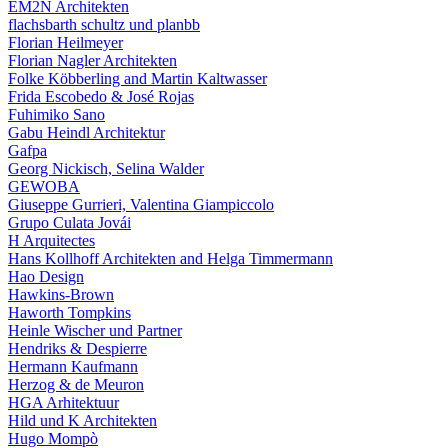
EM2N Architekten
flachsbarth schultz und planbb
Florian Heilmeyer
Florian Nagler Architekten
Folke Köbberling and Martin Kaltwasser
Frida Escobedo & José Rojas
Fuhimiko Sano
Gabu Heindl Architektur
Gafpa
Georg Nickisch, Selina Walder
GEWOBA
Giuseppe Gurrieri, Valentina Giampiccolo
Grupo Culata Jovái
H Arquitectes
Hans Kollhoff Architekten and Helga Timmermann
Hao Design
Hawkins-Brown
Haworth Tompkins
Heinle Wischer und Partner
Hendriks & Despierre
Hermann Kaufmann
Herzog & de Meuron
HGA Arhitektuur
Hild und K Architekten
Hugo Mompò