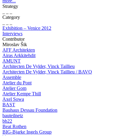
more...
Strategy
_ _ _
Category
_ _ _
Exhibition – Venice 2012
Interviews
Contributor
Miroslav Šik
AFF Architekten
Airas Arkkitehdit
AMUNT
Architecten De Vylder, Vinck Taillieu
Architecten De Vylder, Vinck Taillieu / BAVO
Assemble
Atelier du Pont
Atelier Gom
Atelier Kempe Thill
Axel Sowa
BAST
Bauhaus Dessau Foundation
bauteilnetz
bb22
Beat Rothen
BIG-Bjarke Ingels Group