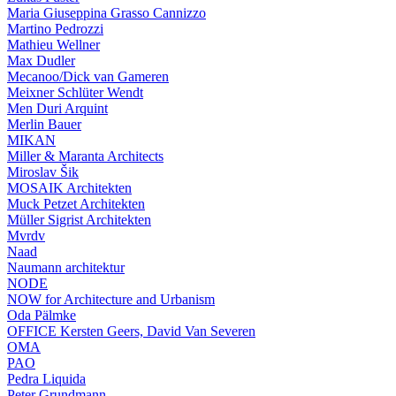
Maria Giuseppina Grasso Cannizzo
Martino Pedrozzi
Mathieu Wellner
Max Dudler
Mecanoo/Dick van Gameren
Meixner Schlüter Wendt
Men Duri Arquint
Merlin Bauer
MIKAN
Miller & Maranta Architects
Miroslav Šik
MOSAIK Architekten
Muck Petzet Architekten
Müller Sigrist Architekten
Mvrdv
Naad
Naumann architektur
NODE
NOW for Architecture and Urbanism
Oda Pälmke
OFFICE Kersten Geers, David Van Severen
OMA
PAO
Pedra Liquida
Peter Grundmann