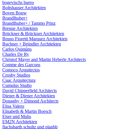
bogevischs buero
Boltshauser Architekten
Boven Bouw
Brandlhuber+
Brandlhuber+ / Tammo Prinz
Brenne Architekten
Brückner & Brückner Architekten
Bruno Fioretti Marquez Architekten
Buchner + Bründler Architekten
Carlos Quintàns
Charles De Ry
Christof Mayer and Martin Heberle Architects
Comme des Garçons
Comoco Arquitectos
Crosby Studios
Cuac Arquitectura
Cumulus Studio
David Chipperfield Architects
Diener & Diener Architekten
Donaghy + Dimond Architects
Elisa Valero
Elisabeth & Martin Boesch
Elser und Muhs
EM2N Architekten
flachsbarth schultz und planbb