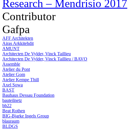
Research – Mendrisio 2017
Contributor
Gafpa
AFF Architekten
Airas Arkkitehdit
AMUNT
Architecten De Vylder, Vinck Taillieu
Architecten De Vylder, Vinck Taillieu / BAVO
Assemble
Atelier du Pont
Atelier Gom
Atelier Kempe Thill
Axel Sowa
BAST
Bauhaus Dessau Foundation
bauteilnetz
bb22
Beat Rothen
BIG-Bjarke Ingels Group
blauraum
BLDGS