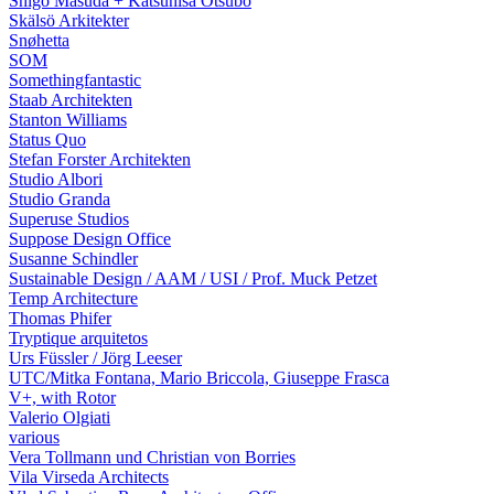
Shigo Masuda + Katsuhisa Otsubo
Skälsö Arkitekter
Snøhetta
SOM
Somethingfantastic
Staab Architekten
Stanton Williams
Status Quo
Stefan Forster Architekten
Studio Albori
Studio Granda
Superuse Studios
Suppose Design Office
Susanne Schindler
Sustainable Design / AAM / USI / Prof. Muck Petzet
Temp Architecture
Thomas Phifer
Tryptique arquitetos
Urs Füssler / Jörg Leeser
UTC/Mitka Fontana, Mario Briccola, Giuseppe Frasca
V+, with Rotor
Valerio Olgiati
various
Vera Tollmann und Christian von Borries
Vila Virseda Architects