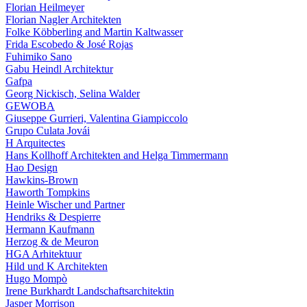
Florian Heilmeyer
Florian Nagler Architekten
Folke Köbberling and Martin Kaltwasser
Frida Escobedo & José Rojas
Fuhimiko Sano
Gabu Heindl Architektur
Gafpa
Georg Nickisch, Selina Walder
GEWOBA
Giuseppe Gurrieri, Valentina Giampiccolo
Grupo Culata Jovái
H Arquitectes
Hans Kollhoff Architekten and Helga Timmermann
Hao Design
Hawkins-Brown
Haworth Tompkins
Heinle Wischer und Partner
Hendriks & Despierre
Hermann Kaufmann
Herzog & de Meuron
HGA Arhitektuur
Hild und K Architekten
Hugo Mompò
Irene Burkhardt Landschaftsarchitektin
Jasper Morrison