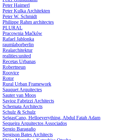
Peter Haimerl
Peter Kulka Architekten
Peter W. Schmidt
Philippe Rahm architectes
PLURAL
Pracownia Maćków
Rafael Jablonka
raumlaborberlin
Realarchitektur
realities:united
Recetas Urbanas
Robertneun
Roovice
Rotor
Rural Urban Framework
Sauquet Arquitectes
Sauter van Moos
Savioz Fabrizzi Architects
Schemata Architects
Schulz & Schulz
SelgasCano, Helloeverything, Abdul Fatah Adam
Sequeira Arquitectos Associados
Sergio Baragaño
Sergison Bates Architects