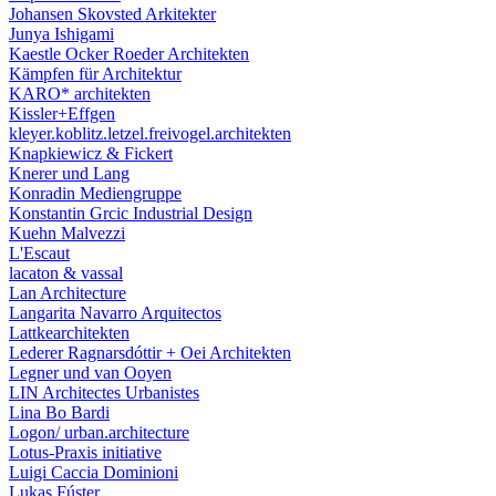
Johansen Skovsted Arkitekter
Junya Ishigami
Kaestle Ocker Roeder Architekten
Kämpfen für Architektur
KARO* architekten
Kissler+Effgen
kleyer.koblitz.letzel.freivogel.architekten
Knapkiewicz & Fickert
Knerer und Lang
Konradin Mediengruppe
Konstantin Grcic Industrial Design
Kuehn Malvezzi
L'Escaut
lacaton & vassal
Lan Architecture
Langarita Navarro Arquitectos
Lattkearchitekten
Lederer Ragnarsdóttir + Oei Architekten
Legner und van Ooyen
LIN Architectes Urbanistes
Lina Bo Bardi
Logon/ urban.architecture
Lotus-Praxis initiative
Luigi Caccia Dominioni
Lukas Fúster