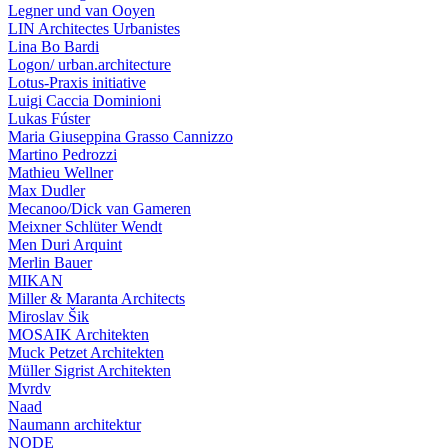
Legner und van Ooyen
LIN Architectes Urbanistes
Lina Bo Bardi
Logon/ urban.architecture
Lotus-Praxis initiative
Luigi Caccia Dominioni
Lukas Fúster
Maria Giuseppina Grasso Cannizzo
Martino Pedrozzi
Mathieu Wellner
Max Dudler
Mecanoo/Dick van Gameren
Meixner Schlüter Wendt
Men Duri Arquint
Merlin Bauer
MIKAN
Miller & Maranta Architects
Miroslav Šik
MOSAIK Architekten
Muck Petzet Architekten
Müller Sigrist Architekten
Mvrdv
Naad
Naumann architektur
NODE