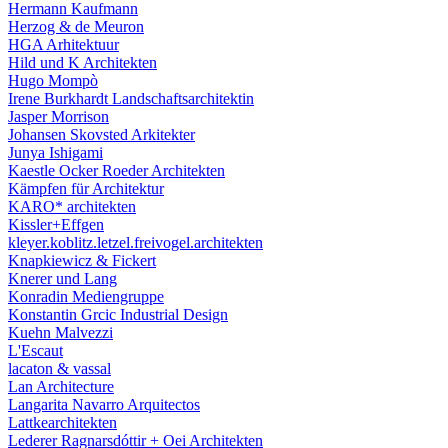
Hermann Kaufmann
Herzog & de Meuron
HGA Arhitektuur
Hild und K Architekten
Hugo Mompò
Irene Burkhardt Landschaftsarchitektin
Jasper Morrison
Johansen Skovsted Arkitekter
Junya Ishigami
Kaestle Ocker Roeder Architekten
Kämpfen für Architektur
KARO* architekten
Kissler+Effgen
kleyer.koblitz.letzel.freivogel.architekten
Knapkiewicz & Fickert
Knerer und Lang
Konradin Mediengruppe
Konstantin Grcic Industrial Design
Kuehn Malvezzi
L'Escaut
lacaton & vassal
Lan Architecture
Langarita Navarro Arquitectos
Lattkearchitekten
Lederer Ragnarsdóttir + Oei Architekten