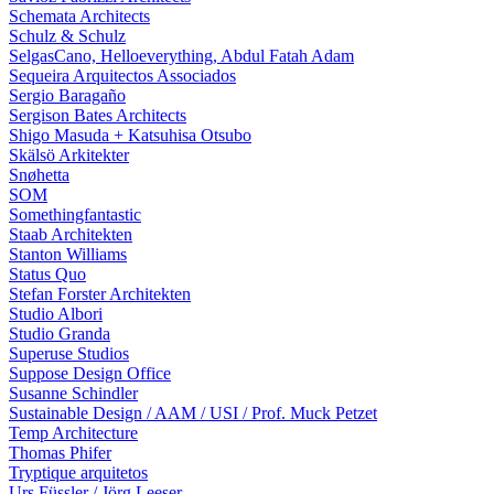
Schemata Architects
Schulz & Schulz
SelgasCano, Helloeverything, Abdul Fatah Adam
Sequeira Arquitectos Associados
Sergio Baragaño
Sergison Bates Architects
Shigo Masuda + Katsuhisa Otsubo
Skälsö Arkitekter
Snøhetta
SOM
Somethingfantastic
Staab Architekten
Stanton Williams
Status Quo
Stefan Forster Architekten
Studio Albori
Studio Granda
Superuse Studios
Suppose Design Office
Susanne Schindler
Sustainable Design / AAM / USI / Prof. Muck Petzet
Temp Architecture
Thomas Phifer
Tryptique arquitetos
Urs Füssler / Jörg Leeser