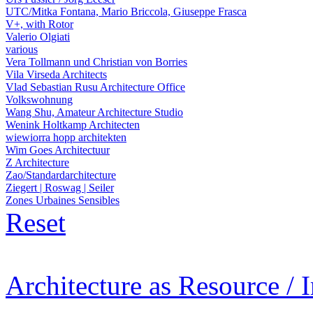
UTC/Mitka Fontana, Mario Briccola, Giuseppe Frasca
V+, with Rotor
Valerio Olgiati
various
Vera Tollmann und Christian von Borries
Vila Virseda Architects
Vlad Sebastian Rusu Architecture Office
Volkswohnung
Wang Shu, Amateur Architecture Studio
Wenink Holtkamp Architecten
wiewiorra hopp architekten
Wim Goes Architectuur
Z Architecture
Zao/Standardarchitecture
Ziegert | Roswag | Seiler
Zones Urbaines Sensibles
Reset
Architecture as Resource / 