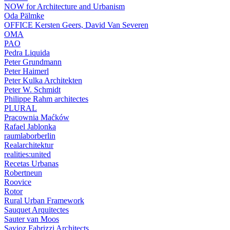
NOW for Architecture and Urbanism
Oda Pälmke
OFFICE Kersten Geers, David Van Severen
OMA
PAO
Pedra Liquida
Peter Grundmann
Peter Haimerl
Peter Kulka Architekten
Peter W. Schmidt
Philippe Rahm architectes
PLURAL
Pracownia Maćków
Rafael Jablonka
raumlaborberlin
Realarchitektur
realities:united
Recetas Urbanas
Robertneun
Roovice
Rotor
Rural Urban Framework
Sauquet Arquitectes
Sauter van Moos
Savioz Fabrizzi Architects