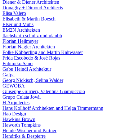
Diener & Diener Architekten
Donaghy + Dimond Architects
Elisa Valero
Elisabeth & Martin Boesch
Elser und Muhs
EM2N Architekten
flachsbarth schultz und planbb
Florian Heilmeyer
Florian Nagler Architekten
Folke Köbberling and Martin Kaltwasser
Frida Escobedo & José Rojas
Fuhimiko Sano
Gabu Heindl Architektur
Gafpa
Georg Nickisch, Selina Walder
GEWOBA
Giuseppe Gurrieri, Valentina Giampiccolo
Grupo Culata Jovái
H Arquitectes
Hans Kollhoff Architekten and Helga Timmermann
Hao Design
Hawkins-Brown
Haworth Tompkins
Heinle Wischer und Partner
Hendriks & Despierre