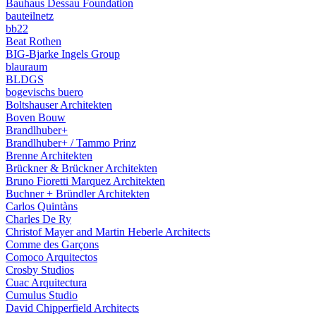
Bauhaus Dessau Foundation
bauteilnetz
bb22
Beat Rothen
BIG-Bjarke Ingels Group
blauraum
BLDGS
bogevischs buero
Boltshauser Architekten
Boven Bouw
Brandlhuber+
Brandlhuber+ / Tammo Prinz
Brenne Architekten
Brückner & Brückner Architekten
Bruno Fioretti Marquez Architekten
Buchner + Bründler Architekten
Carlos Quintàns
Charles De Ry
Christof Mayer and Martin Heberle Architects
Comme des Garçons
Comoco Arquitectos
Crosby Studios
Cuac Arquitectura
Cumulus Studio
David Chipperfield Architects