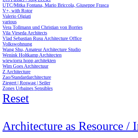
UTC/Mitka Fontana, Mario Briccola, Giuseppe Frasca
V+, with Rotor
Valerio Olgiati
various
Vera Tollmann und Christian von Borries
Vila Virseda Architects
Vlad Sebastian Rusu Architecture Office
Volkswohnung
Wang Shu, Amateur Architecture Studio
Wenink Holtkamp Architecten
wiewiorra hopp architekten
Wim Goes Architectuur
Z Architecture
Zao/Standardarchitecture
Ziegert | Roswag | Seiler
Zones Urbaines Sensibles
Reset
Architecture as Resource / 