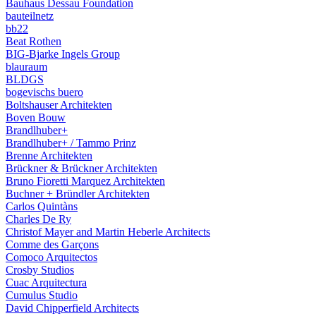
Bauhaus Dessau Foundation
bauteilnetz
bb22
Beat Rothen
BIG-Bjarke Ingels Group
blauraum
BLDGS
bogevischs buero
Boltshauser Architekten
Boven Bouw
Brandlhuber+
Brandlhuber+ / Tammo Prinz
Brenne Architekten
Brückner & Brückner Architekten
Bruno Fioretti Marquez Architekten
Buchner + Bründler Architekten
Carlos Quintàns
Charles De Ry
Christof Mayer and Martin Heberle Architects
Comme des Garçons
Comoco Arquitectos
Crosby Studios
Cuac Arquitectura
Cumulus Studio
David Chipperfield Architects