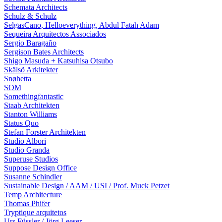
Schemata Architects
Schulz & Schulz
SelgasCano, Helloeverything, Abdul Fatah Adam
Sequeira Arquitectos Associados
Sergio Baragaño
Sergison Bates Architects
Shigo Masuda + Katsuhisa Otsubo
Skälsö Arkitekter
Snøhetta
SOM
Somethingfantastic
Staab Architekten
Stanton Williams
Status Quo
Stefan Forster Architekten
Studio Albori
Studio Granda
Superuse Studios
Suppose Design Office
Susanne Schindler
Sustainable Design / AAM / USI / Prof. Muck Petzet
Temp Architecture
Thomas Phifer
Tryptique arquitetos
Urs Füssler / Jörg Leeser