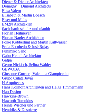
Diener & Diener Architekten
Donaghy + Dimond Architects
Elisa Valero
Elisabeth & Martin Boesch
Elser und Muhs
EM2N Architekten
flachsbarth schultz und planbb
Florian Heilmeyer
Florian Nagler Architekten
Folke Köbberling and Martin Kaltwasser
Frida Escobedo & José Rojas
Fuhimiko Sano
Gabu Heindl Architektur
Gafpa
Georg Nickisch, Selina Walder
GEWOBA
Giuseppe Gurrieri, Valentina Giampiccolo
Grupo Culata Jovái
H Arquitectes
Hans Kollhoff Architekten and Helga Timmermann
Hao Design
Hawkins-Brown
Haworth Tompkins
Heinle Wischer und Partner
Hendriks & Despierre