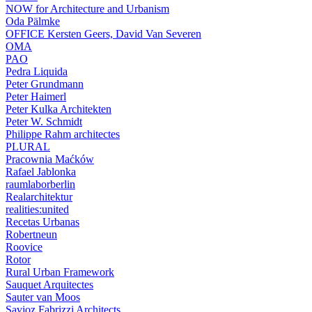
NOW for Architecture and Urbanism
Oda Pälmke
OFFICE Kersten Geers, David Van Severen
OMA
PAO
Pedra Liquida
Peter Grundmann
Peter Haimerl
Peter Kulka Architekten
Peter W. Schmidt
Philippe Rahm architectes
PLURAL
Pracownia Maćków
Rafael Jablonka
raumlaborberlin
Realarchitektur
realities:united
Recetas Urbanas
Robertneun
Roovice
Rotor
Rural Urban Framework
Sauquet Arquitectes
Sauter van Moos
Savioz Fabrizzi Architects