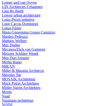
Legner und van Ooyen
LIN Architectes Urbanistes
Lina Bo Bardi
Logon/ urban.architecture
Lotus-Praxis initiative
Luigi Caccia Dominioni
Lukas Fúster
Maria Giuseppina Grasso Cannizzo
Martino Pedrozzi
Mathieu Wellner
Max Dudler
Mecanoo/Dick van Gameren
Meixner Schlüter Wendt
Men Duri Arquint
Merlin Bauer
MIKAN
Miller & Maranta Architects
Miroslav Šik
MOSAIK Architekten
Muck Petzet Architekten
Müller Sigrist Architekten
Mvrdv
Naad
Naumann architektur
NODE