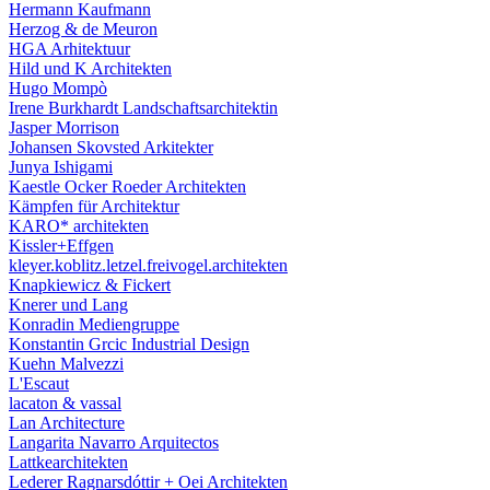
Hermann Kaufmann
Herzog & de Meuron
HGA Arhitektuur
Hild und K Architekten
Hugo Mompò
Irene Burkhardt Landschaftsarchitektin
Jasper Morrison
Johansen Skovsted Arkitekter
Junya Ishigami
Kaestle Ocker Roeder Architekten
Kämpfen für Architektur
KARO* architekten
Kissler+Effgen
kleyer.koblitz.letzel.freivogel.architekten
Knapkiewicz & Fickert
Knerer und Lang
Konradin Mediengruppe
Konstantin Grcic Industrial Design
Kuehn Malvezzi
L'Escaut
lacaton & vassal
Lan Architecture
Langarita Navarro Arquitectos
Lattkearchitekten
Lederer Ragnarsdóttir + Oei Architekten