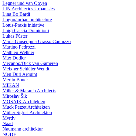
Legner und van Ooyen
LIN Architectes Urbanistes
Lina Bo Bardi
Logon/ urban.architecture
Lotus-Praxis initiative
Luigi Caccia Dominioni
Lukas Fúster
Maria Giuseppina Grasso Cannizzo
Martino Pedrozzi
Mathieu Wellner
Max Dudler
Mecanoo/Dick van Gameren
Meixner Schlüter Wendt
Men Duri Arquint
Merlin Bauer
MIKAN
Miller & Maranta Architects
Miroslav Šik
MOSAIK Architekten
Muck Petzet Architekten
Müller Sigrist Architekten
Mvrdv
Naad
Naumann architektur
NODE