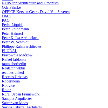
NOW for Architecture and Urbanism
Oda Pälmke
OFFICE Kersten Geers, David Van Severen
OMA
PAO
Pedra Liquida
Peter Grundmann
Peter Haimerl
Peter Kulka Architekten
Peter W. Schmidt
Philippe Rahm architectes
PLURAL
Pracownia Maćków
Rafael Jablonka
raumlaborberlin
Realarchitektur
realities:united
Recetas Urbanas
Robertneun
Roovice
Rotor
Rural Urban Framework
Sauquet Arquitectes
Sauter van Moos
Savioz Fabrizzi Architects