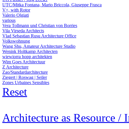
UTC/Mitka Fontana, Mario Briccola, Giuseppe Frasca
V+, with Rotor
Valerio Olgiati
various
Vera Tollmann und Christian von Borries
Vila Virseda Architects
Vlad Sebastian Rusu Architecture Office
Volkswohnung
Wang Shu, Amateur Architecture Studio
Wenink Holtkamp Architecten
wiewiorra hopp architekten
Wim Goes Architectuur
Z Architecture
Zao/Standardarchitecture
Ziegert | Roswag | Seiler
Zones Urbaines Sensibles
Reset
Architecture as Resource / 