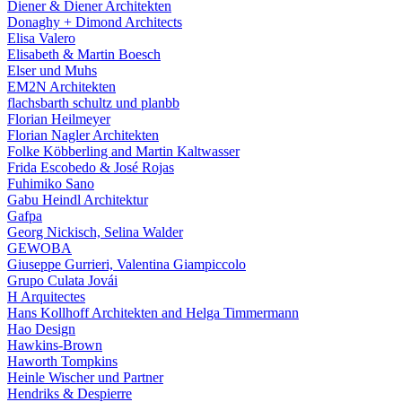
Diener & Diener Architekten
Donaghy + Dimond Architects
Elisa Valero
Elisabeth & Martin Boesch
Elser und Muhs
EM2N Architekten
flachsbarth schultz und planbb
Florian Heilmeyer
Florian Nagler Architekten
Folke Köbberling and Martin Kaltwasser
Frida Escobedo & José Rojas
Fuhimiko Sano
Gabu Heindl Architektur
Gafpa
Georg Nickisch, Selina Walder
GEWOBA
Giuseppe Gurrieri, Valentina Giampiccolo
Grupo Culata Jovái
H Arquitectes
Hans Kollhoff Architekten and Helga Timmermann
Hao Design
Hawkins-Brown
Haworth Tompkins
Heinle Wischer und Partner
Hendriks & Despierre