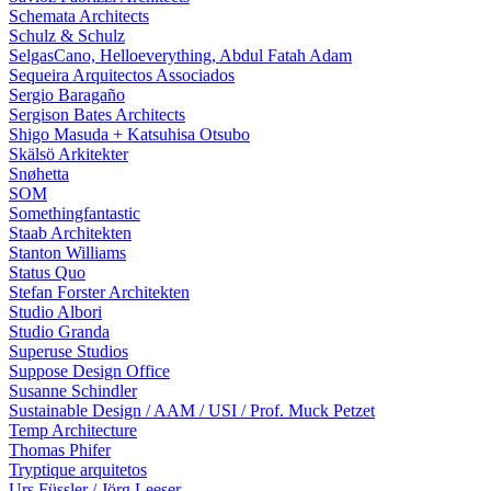
Schemata Architects
Schulz & Schulz
SelgasCano, Helloeverything, Abdul Fatah Adam
Sequeira Arquitectos Associados
Sergio Baragaño
Sergison Bates Architects
Shigo Masuda + Katsuhisa Otsubo
Skälsö Arkitekter
Snøhetta
SOM
Somethingfantastic
Staab Architekten
Stanton Williams
Status Quo
Stefan Forster Architekten
Studio Albori
Studio Granda
Superuse Studios
Suppose Design Office
Susanne Schindler
Sustainable Design / AAM / USI / Prof. Muck Petzet
Temp Architecture
Thomas Phifer
Tryptique arquitetos
Urs Füssler / Jörg Leeser