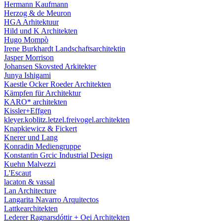
Hermann Kaufmann
Herzog & de Meuron
HGA Arhitektuur
Hild und K Architekten
Hugo Mompò
Irene Burkhardt Landschaftsarchitektin
Jasper Morrison
Johansen Skovsted Arkitekter
Junya Ishigami
Kaestle Ocker Roeder Architekten
Kämpfen für Architektur
KARO* architekten
Kissler+Effgen
kleyer.koblitz.letzel.freivogel.architekten
Knapkiewicz & Fickert
Knerer und Lang
Konradin Mediengruppe
Konstantin Grcic Industrial Design
Kuehn Malvezzi
L'Escaut
lacaton & vassal
Lan Architecture
Langarita Navarro Arquitectos
Lattkearchitekten
Lederer Ragnarsdóttir + Oei Architekten