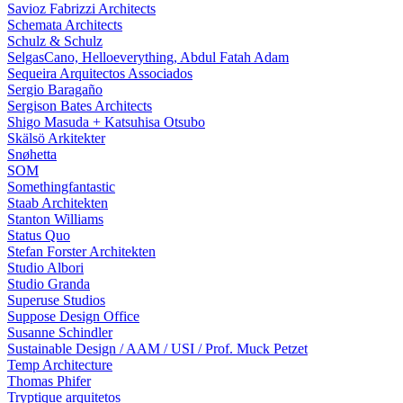
Savioz Fabrizzi Architects
Schemata Architects
Schulz & Schulz
SelgasCano, Helloeverything, Abdul Fatah Adam
Sequeira Arquitectos Associados
Sergio Baragaño
Sergison Bates Architects
Shigo Masuda + Katsuhisa Otsubo
Skälsö Arkitekter
Snøhetta
SOM
Somethingfantastic
Staab Architekten
Stanton Williams
Status Quo
Stefan Forster Architekten
Studio Albori
Studio Granda
Superuse Studios
Suppose Design Office
Susanne Schindler
Sustainable Design / AAM / USI / Prof. Muck Petzet
Temp Architecture
Thomas Phifer
Tryptique arquitetos