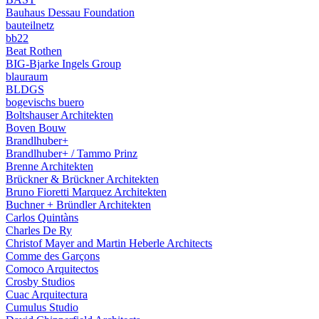
Bauhaus Dessau Foundation
bauteilnetz
bb22
Beat Rothen
BIG-Bjarke Ingels Group
blauraum
BLDGS
bogevischs buero
Boltshauser Architekten
Boven Bouw
Brandlhuber+
Brandlhuber+ / Tammo Prinz
Brenne Architekten
Brückner & Brückner Architekten
Bruno Fioretti Marquez Architekten
Buchner + Bründler Architekten
Carlos Quintàns
Charles De Ry
Christof Mayer and Martin Heberle Architects
Comme des Garçons
Comoco Arquitectos
Crosby Studios
Cuac Arquitectura
Cumulus Studio