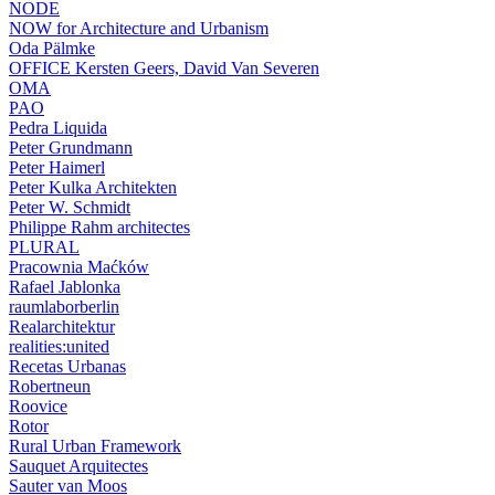
NODE
NOW for Architecture and Urbanism
Oda Pälmke
OFFICE Kersten Geers, David Van Severen
OMA
PAO
Pedra Liquida
Peter Grundmann
Peter Haimerl
Peter Kulka Architekten
Peter W. Schmidt
Philippe Rahm architectes
PLURAL
Pracownia Maćków
Rafael Jablonka
raumlaborberlin
Realarchitektur
realities:united
Recetas Urbanas
Robertneun
Roovice
Rotor
Rural Urban Framework
Sauquet Arquitectes
Sauter van Moos