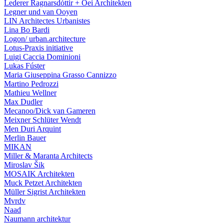
Lederer Ragnarsdóttir + Oei Architekten
Legner und van Ooyen
LIN Architectes Urbanistes
Lina Bo Bardi
Logon/ urban.architecture
Lotus-Praxis initiative
Luigi Caccia Dominioni
Lukas Fúster
Maria Giuseppina Grasso Cannizzo
Martino Pedrozzi
Mathieu Wellner
Max Dudler
Mecanoo/Dick van Gameren
Meixner Schlüter Wendt
Men Duri Arquint
Merlin Bauer
MIKAN
Miller & Maranta Architects
Miroslav Šik
MOSAIK Architekten
Muck Petzet Architekten
Müller Sigrist Architekten
Mvrdv
Naad
Naumann architektur