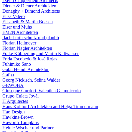
David Chipperfield Architects
Diener & Diener Architekten
Donaghy + Dimond Architects
Elisa Valero
Elisabeth & Martin Boesch
Elser und Muhs
EM2N Architekten
flachsbarth schultz und planbb
Florian Heilmeyer
Florian Nagler Architekten
Folke Köbberling and Martin Kaltwasser
Frida Escobedo & José Rojas
Fuhimiko Sano
Gabu Heindl Architektur
Gafpa
Georg Nickisch, Selina Walder
GEWOBA
Giuseppe Gurrieri, Valentina Giampiccolo
Grupo Culata Jovái
H Arquitectes
Hans Kollhoff Architekten and Helga Timmermann
Hao Design
Hawkins-Brown
Haworth Tompkins
Heinle Wischer und Partner