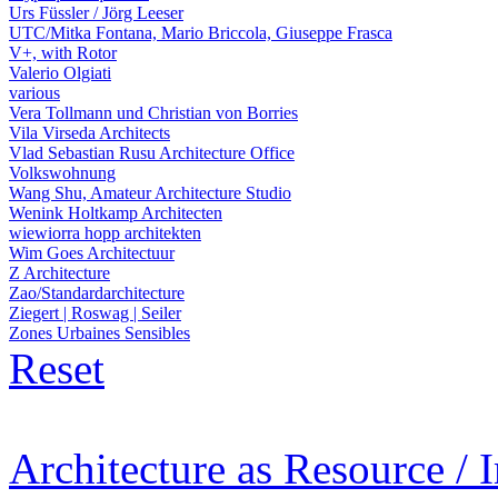
Urs Füssler / Jörg Leeser
UTC/Mitka Fontana, Mario Briccola, Giuseppe Frasca
V+, with Rotor
Valerio Olgiati
various
Vera Tollmann und Christian von Borries
Vila Virseda Architects
Vlad Sebastian Rusu Architecture Office
Volkswohnung
Wang Shu, Amateur Architecture Studio
Wenink Holtkamp Architecten
wiewiorra hopp architekten
Wim Goes Architectuur
Z Architecture
Zao/Standardarchitecture
Ziegert | Roswag | Seiler
Zones Urbaines Sensibles
Reset
Architecture as Resource / 