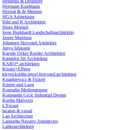
Hendriks & Despierre
Hermann Kaufmann
Herzog & de Meuron
HGA Arhitektuur
Hild und K Architekten
Hugo Mompò
Irene Burkhardt Landschaftsarchitektin
Jasper Morrison
Johansen Skovsted Arkitekter
Junya Ishigami
Kaestle Ocker Roeder Architekten
Kämpfen für Architektur
KARO* architekten
Kissler+Effgen
kleyer.koblitz.letzel.freivogel.architekten
Knapkiewicz & Fickert
Knerer und Lang
Konradin Mediengruppe
Konstantin Grcic Industrial Design
Kuehn Malvezzi
L'Escaut
lacaton & vassal
Lan Architecture
Langarita Navarro Arquitectos
Lattkearchitekten