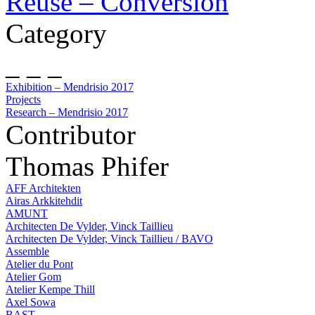
Reuse – Conversion
Category
_ _ _
Exhibition – Mendrisio 2017
Projects
Research – Mendrisio 2017
Contributor
Thomas Phifer
AFF Architekten
Airas Arkkitehdit
AMUNT
Architecten De Vylder, Vinck Taillieu
Architecten De Vylder, Vinck Taillieu / BAVO
Assemble
Atelier du Pont
Atelier Gom
Atelier Kempe Thill
Axel Sowa
BAST