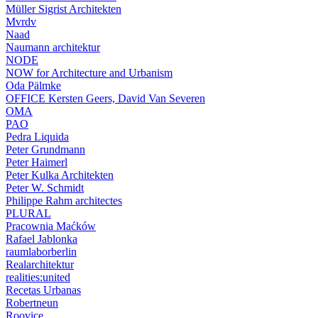
Müller Sigrist Architekten
Mvrdv
Naad
Naumann architektur
NODE
NOW for Architecture and Urbanism
Oda Pälmke
OFFICE Kersten Geers, David Van Severen
OMA
PAO
Pedra Liquida
Peter Grundmann
Peter Haimerl
Peter Kulka Architekten
Peter W. Schmidt
Philippe Rahm architectes
PLURAL
Pracownia Maćków
Rafael Jablonka
raumlaborberlin
Realarchitektur
realities:united
Recetas Urbanas
Robertneun
Roovice