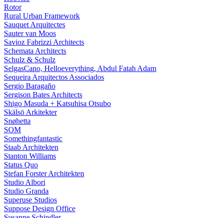
Rotor
Rural Urban Framework
Sauquet Arquitectes
Sauter van Moos
Savioz Fabrizzi Architects
Schemata Architects
Schulz & Schulz
SelgasCano, Helloeverything, Abdul Fatah Adam
Sequeira Arquitectos Associados
Sergio Baragaño
Sergison Bates Architects
Shigo Masuda + Katsuhisa Otsubo
Skälsö Arkitekter
Snøhetta
SOM
Somethingfantastic
Staab Architekten
Stanton Williams
Status Quo
Stefan Forster Architekten
Studio Albori
Studio Granda
Superuse Studios
Suppose Design Office
Susanne Schindler