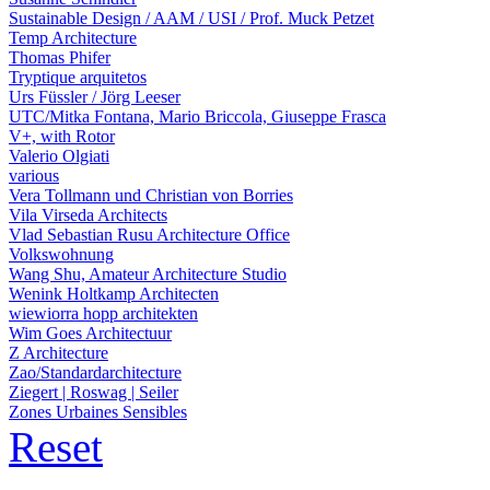
Sustainable Design / AAM / USI / Prof. Muck Petzet
Temp Architecture
Thomas Phifer
Tryptique arquitetos
Urs Füssler / Jörg Leeser
UTC/Mitka Fontana, Mario Briccola, Giuseppe Frasca
V+, with Rotor
Valerio Olgiati
various
Vera Tollmann und Christian von Borries
Vila Virseda Architects
Vlad Sebastian Rusu Architecture Office
Volkswohnung
Wang Shu, Amateur Architecture Studio
Wenink Holtkamp Architecten
wiewiorra hopp architekten
Wim Goes Architectuur
Z Architecture
Zao/Standardarchitecture
Ziegert | Roswag | Seiler
Zones Urbaines Sensibles
Reset