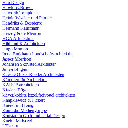
Hao Design
Hawkins-Brown
Haworth Tompkins
Heinle Wischer und Partner
Hendriks & Despierre
Hermann Kaufmann
Herzog & de Meuron
HGA Arhitektuur
Hild und K Architekten
Hugo Mompò
Irene Burkhardt Landschaftsarchitektin
Jasper Morrison
Johansen Skovsted Arkitekter
Junya Ishigami
Kaestle Ocker Roeder Architekten
Kämpfen für Architektur
KARO* architekten
Kissler+Effgen
kleyer.koblitz.letzel.freivogel.architekten
Knapkiewicz & Fickert
Knerer und Lang
Konradin Mediengruppe
Konstantin Grcic Industrial Design
Kuehn Malvezzi
L'Escaut