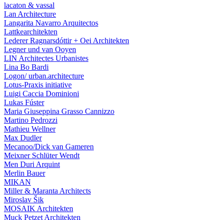
lacaton & vassal
Lan Architecture
Langarita Navarro Arquitectos
Lattkearchitekten
Lederer Ragnarsdóttir + Oei Architekten
Legner und van Ooyen
LIN Architectes Urbanistes
Lina Bo Bardi
Logon/ urban.architecture
Lotus-Praxis initiative
Luigi Caccia Dominioni
Lukas Fúster
Maria Giuseppina Grasso Cannizzo
Martino Pedrozzi
Mathieu Wellner
Max Dudler
Mecanoo/Dick van Gameren
Meixner Schlüter Wendt
Men Duri Arquint
Merlin Bauer
MIKAN
Miller & Maranta Architects
Miroslav Šik
MOSAIK Architekten
Muck Petzet Architekten