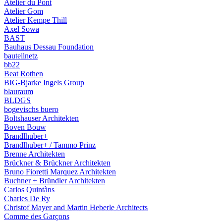
Atelier du Pont
Atelier Gom
Atelier Kempe Thill
Axel Sowa
BAST
Bauhaus Dessau Foundation
bauteilnetz
bb22
Beat Rothen
BIG-Bjarke Ingels Group
blauraum
BLDGS
bogevischs buero
Boltshauser Architekten
Boven Bouw
Brandlhuber+
Brandlhuber+ / Tammo Prinz
Brenne Architekten
Brückner & Brückner Architekten
Bruno Fioretti Marquez Architekten
Buchner + Bründler Architekten
Carlos Quintàns
Charles De Ry
Christof Mayer and Martin Heberle Architects
Comme des Garçons