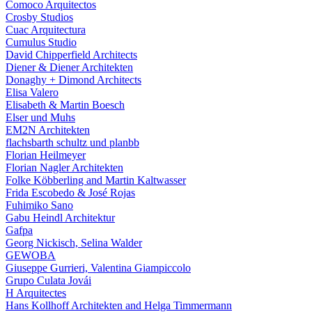
Comoco Arquitectos
Crosby Studios
Cuac Arquitectura
Cumulus Studio
David Chipperfield Architects
Diener & Diener Architekten
Donaghy + Dimond Architects
Elisa Valero
Elisabeth & Martin Boesch
Elser und Muhs
EM2N Architekten
flachsbarth schultz und planbb
Florian Heilmeyer
Florian Nagler Architekten
Folke Köbberling and Martin Kaltwasser
Frida Escobedo & José Rojas
Fuhimiko Sano
Gabu Heindl Architektur
Gafpa
Georg Nickisch, Selina Walder
GEWOBA
Giuseppe Gurrieri, Valentina Giampiccolo
Grupo Culata Jovái
H Arquitectes
Hans Kollhoff Architekten and Helga Timmermann