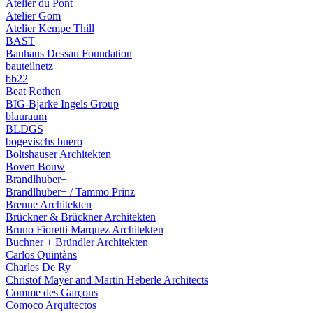
Atelier du Pont
Atelier Gom
Atelier Kempe Thill
BAST
Bauhaus Dessau Foundation
bauteilnetz
bb22
Beat Rothen
BIG-Bjarke Ingels Group
blauraum
BLDGS
bogevischs buero
Boltshauser Architekten
Boven Bouw
Brandlhuber+
Brandlhuber+ / Tammo Prinz
Brenne Architekten
Brückner & Brückner Architekten
Bruno Fioretti Marquez Architekten
Buchner + Bründler Architekten
Carlos Quintàns
Charles De Ry
Christof Mayer and Martin Heberle Architects
Comme des Garçons
Comoco Arquitectos