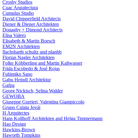
Crosby Studios
Cuac Arquitectura
Cumulus Studio
David Chipperfield Architects
Diener & Diener Architekten
Donaghy + Dimond Architects
Elisa Valero
Elisabeth & Martin Boesch
EM2N Architekten
flachsbarth schultz und planbb
Florian Nagler Architekten
Folke Köbberling and Martin Kaltwasser
Frida Escobedo & José Rojas
Fuhimiko Sano
Gabu Heindl Architektur
Gafpa
Georg Nickisch, Selina Walder
GEWOBA
Giuseppe Gurrieri, Valentina Giampiccolo
Grupo Culata Jovái
H Arquitectes
Hans Kollhoff Architekten and Helga Timmermann
Hao Design
Hawkins-Brown
Haworth Tompkins