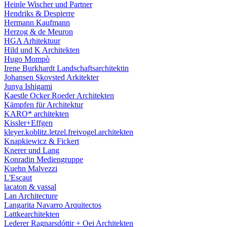
Heinle Wischer und Partner
Hendriks & Despierre
Hermann Kaufmann
Herzog & de Meuron
HGA Arhitektuur
Hild und K Architekten
Hugo Mompò
Irene Burkhardt Landschaftsarchitektin
Johansen Skovsted Arkitekter
Junya Ishigami
Kaestle Ocker Roeder Architekten
Kämpfen für Architektur
KARO* architekten
Kissler+Effgen
kleyer.koblitz.letzel.freivogel.architekten
Knapkiewicz & Fickert
Knerer und Lang
Konradin Mediengruppe
Kuehn Malvezzi
L'Escaut
lacaton & vassal
Lan Architecture
Langarita Navarro Arquitectos
Lattkearchitekten
Lederer Ragnarsdóttir + Oei Architekten