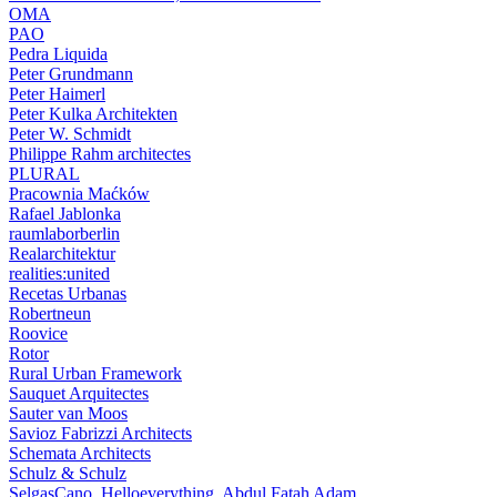
OMA
PAO
Pedra Liquida
Peter Grundmann
Peter Haimerl
Peter Kulka Architekten
Peter W. Schmidt
Philippe Rahm architectes
PLURAL
Pracownia Maćków
Rafael Jablonka
raumlaborberlin
Realarchitektur
realities:united
Recetas Urbanas
Robertneun
Roovice
Rotor
Rural Urban Framework
Sauquet Arquitectes
Sauter van Moos
Savioz Fabrizzi Architects
Schemata Architects
Schulz & Schulz
SelgasCano, Helloeverything, Abdul Fatah Adam