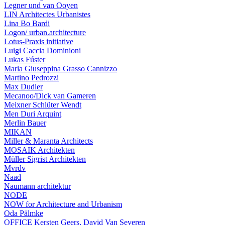
Legner und van Ooyen
LIN Architectes Urbanistes
Lina Bo Bardi
Logon/ urban.architecture
Lotus-Praxis initiative
Luigi Caccia Dominioni
Lukas Fúster
Maria Giuseppina Grasso Cannizzo
Martino Pedrozzi
Max Dudler
Mecanoo/Dick van Gameren
Meixner Schlüter Wendt
Men Duri Arquint
Merlin Bauer
MIKAN
Miller & Maranta Architects
MOSAIK Architekten
Müller Sigrist Architekten
Mvrdv
Naad
Naumann architektur
NODE
NOW for Architecture and Urbanism
Oda Pälmke
OFFICE Kersten Geers, David Van Severen