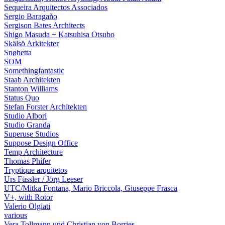
Sequeira Arquitectos Associados
Sergio Baragaño
Sergison Bates Architects
Shigo Masuda + Katsuhisa Otsubo
Skälsö Arkitekter
Snøhetta
SOM
Somethingfantastic
Staab Architekten
Stanton Williams
Status Quo
Stefan Forster Architekten
Studio Albori
Studio Granda
Superuse Studios
Suppose Design Office
Temp Architecture
Thomas Phifer
Tryptique arquitetos
Urs Füssler / Jörg Leeser
UTC/Mitka Fontana, Mario Briccola, Giuseppe Frasca
V+, with Rotor
Valerio Olgiati
various
Vera Tollmann und Christian von Borries