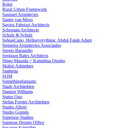
Rotor
Rural Urban Framework
Sauquet Arquitectes
Sauter van Moos
Savioz Fabrizzi Architects
Schemata Architects
Schulz & Schulz
SelgasCano, Helloeverything, Abdul Fatah Adam
Sequeira Arquitectos Associados
Sergio Baragaño
Sergison Bates Architects
Shigo Masuda + Katsuhisa Otsubo
Skälsö Arkitekter
Snøhetta
SOM
Somethingfantastic
Staab Architekten
Stanton Williams
Status Quo
Stefan Forster Architekten
Studio Albori
Studio Granda
Superuse Studios
Suppose Design Office
Susanne Schindler