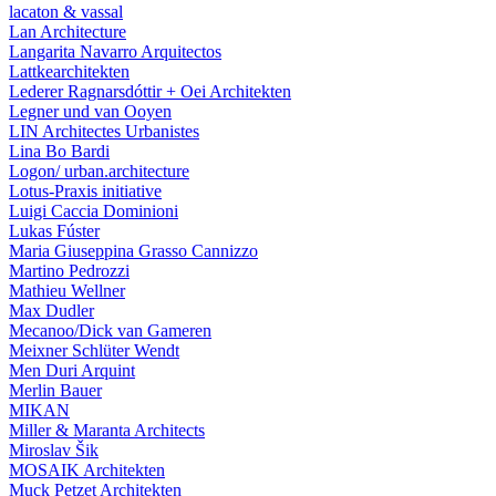
lacaton & vassal
Lan Architecture
Langarita Navarro Arquitectos
Lattkearchitekten
Lederer Ragnarsdóttir + Oei Architekten
Legner und van Ooyen
LIN Architectes Urbanistes
Lina Bo Bardi
Logon/ urban.architecture
Lotus-Praxis initiative
Luigi Caccia Dominioni
Lukas Fúster
Maria Giuseppina Grasso Cannizzo
Martino Pedrozzi
Mathieu Wellner
Max Dudler
Mecanoo/Dick van Gameren
Meixner Schlüter Wendt
Men Duri Arquint
Merlin Bauer
MIKAN
Miller & Maranta Architects
Miroslav Šik
MOSAIK Architekten
Muck Petzet Architekten