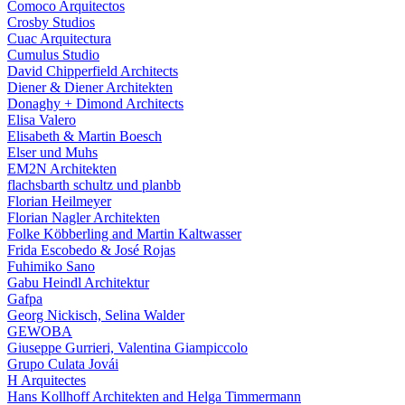
Comoco Arquitectos
Crosby Studios
Cuac Arquitectura
Cumulus Studio
David Chipperfield Architects
Diener & Diener Architekten
Donaghy + Dimond Architects
Elisa Valero
Elisabeth & Martin Boesch
Elser und Muhs
EM2N Architekten
flachsbarth schultz und planbb
Florian Heilmeyer
Florian Nagler Architekten
Folke Köbberling and Martin Kaltwasser
Frida Escobedo & José Rojas
Fuhimiko Sano
Gabu Heindl Architektur
Gafpa
Georg Nickisch, Selina Walder
GEWOBA
Giuseppe Gurrieri, Valentina Giampiccolo
Grupo Culata Jovái
H Arquitectes
Hans Kollhoff Architekten and Helga Timmermann