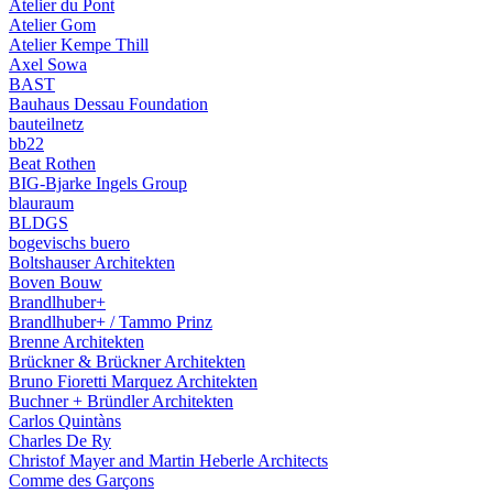
Atelier du Pont
Atelier Gom
Atelier Kempe Thill
Axel Sowa
BAST
Bauhaus Dessau Foundation
bauteilnetz
bb22
Beat Rothen
BIG-Bjarke Ingels Group
blauraum
BLDGS
bogevischs buero
Boltshauser Architekten
Boven Bouw
Brandlhuber+
Brandlhuber+ / Tammo Prinz
Brenne Architekten
Brückner & Brückner Architekten
Bruno Fioretti Marquez Architekten
Buchner + Bründler Architekten
Carlos Quintàns
Charles De Ry
Christof Mayer and Martin Heberle Architects
Comme des Garçons