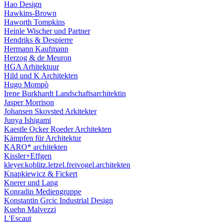
Hao Design
Hawkins-Brown
Haworth Tompkins
Heinle Wischer und Partner
Hendriks & Despierre
Hermann Kaufmann
Herzog & de Meuron
HGA Arhitektuur
Hild und K Architekten
Hugo Mompò
Irene Burkhardt Landschaftsarchitektin
Jasper Morrison
Johansen Skovsted Arkitekter
Junya Ishigami
Kaestle Ocker Roeder Architekten
Kämpfen für Architektur
KARO* architekten
Kissler+Effgen
kleyer.koblitz.letzel.freivogel.architekten
Knapkiewicz & Fickert
Knerer und Lang
Konradin Mediengruppe
Konstantin Grcic Industrial Design
Kuehn Malvezzi
L'Escaut