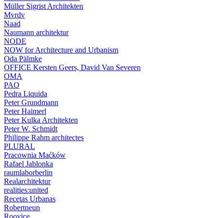
Müller Sigrist Architekten
Mvrdv
Naad
Naumann architektur
NODE
NOW for Architecture and Urbanism
Oda Pälmke
OFFICE Kersten Geers, David Van Severen
OMA
PAO
Pedra Liquida
Peter Grundmann
Peter Haimerl
Peter Kulka Architekten
Peter W. Schmidt
Philippe Rahm architectes
PLURAL
Pracownia Maćków
Rafael Jablonka
raumlaborberlin
Realarchitektur
realities:united
Recetas Urbanas
Robertneun
Roovice