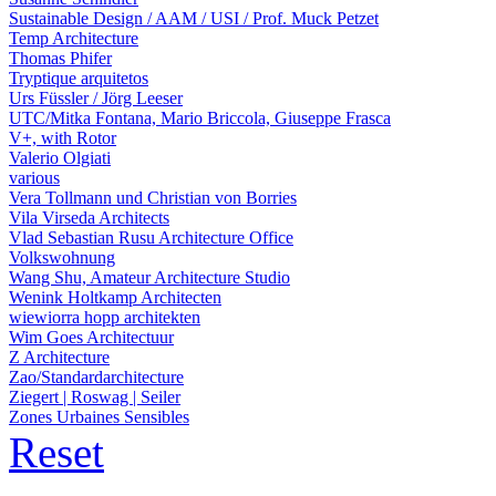
Sustainable Design / AAM / USI / Prof. Muck Petzet
Temp Architecture
Thomas Phifer
Tryptique arquitetos
Urs Füssler / Jörg Leeser
UTC/Mitka Fontana, Mario Briccola, Giuseppe Frasca
V+, with Rotor
Valerio Olgiati
various
Vera Tollmann und Christian von Borries
Vila Virseda Architects
Vlad Sebastian Rusu Architecture Office
Volkswohnung
Wang Shu, Amateur Architecture Studio
Wenink Holtkamp Architecten
wiewiorra hopp architekten
Wim Goes Architectuur
Z Architecture
Zao/Standardarchitecture
Ziegert | Roswag | Seiler
Zones Urbaines Sensibles
Reset