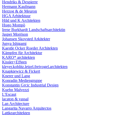
Hendriks & Despierre
Hermann Kaufmann
Herzog & de Meuron
HGA Arhitektuur
Hild und K Architekten
Hugo Mompò
Irene Burkhardt Landschaftsarchitektin
Jasper Morrison
Johansen Skovsted Arkitekter
Junya Ishigami
Kaestle Ocker Roeder Architekten
Kämpfen für Architektur
KARO* architekten
Kissler+Effgen
kleyer.koblitz.letzel.freivogel.architekten
Knapkiewicz & Fickert
Knerer und Lang
Konradin Mediengruppe
Konstantin Grcic Industrial Design
Kuehn Malvezzi
L'Escaut
lacaton & vassal
Lan Architecture
Langarita Navarro Arquitectos
Lattkearchitekten