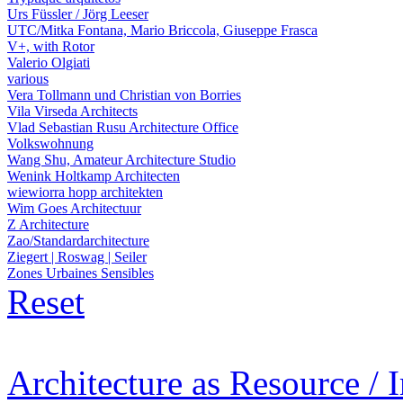
Urs Füssler / Jörg Leeser
UTC/Mitka Fontana, Mario Briccola, Giuseppe Frasca
V+, with Rotor
Valerio Olgiati
various
Vera Tollmann und Christian von Borries
Vila Virseda Architects
Vlad Sebastian Rusu Architecture Office
Volkswohnung
Wang Shu, Amateur Architecture Studio
Wenink Holtkamp Architecten
wiewiorra hopp architekten
Wim Goes Architectuur
Z Architecture
Zao/Standardarchitecture
Ziegert | Roswag | Seiler
Zones Urbaines Sensibles
Reset
Architecture as Resource / 