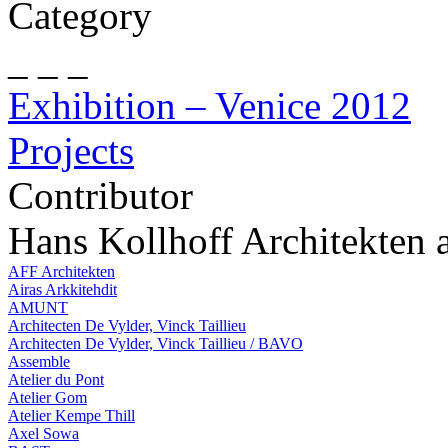
Category
_ _ _
Exhibition – Venice 2012
Projects
Contributor
Hans Kollhoff Architekten
AFF Architekten
Airas Arkkitehdit
AMUNT
Architecten De Vylder, Vinck Taillieu
Architecten De Vylder, Vinck Taillieu / BAVO
Assemble
Atelier du Pont
Atelier Gom
Atelier Kempe Thill
Axel Sowa