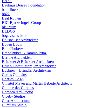
BAST
Bauhaus Dessau Foundation
bauteilnetz
bb22
Beat Rothen
BIG-Bjarke Ingels Group
blauraum
BLDGS
bogevischs buero
Boltshauser Architekten
Boven Bouw
Brandlhuber+
Brandlhuber+ / Tammo Prinz
Brenne Architekten
Brückner & Brückner Architekten
Bruno Fioretti Marquez Architekten
Buchner + Bründler Architekten
Carlos Quintàns
Charles De Ry
Christof Mayer and Martin Heberle Architects
Comme des Garçons
Comoco Arquitectos
Crosby Studios
Cuac Arquitectura
Cumulus Studio