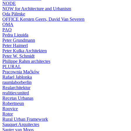
NODE
NOW for Architecture and Urbanism
Oda Pälmke
OFFICE Kersten Geers, David Van Severen
OMA
PAO
Pedra Liquida
Peter Grundmann
Peter Haimerl
Peter Kulka Architekten
Peter W. Schmidt
Philippe Rahm architectes
PLURAL
Pracownia Maćków
Rafael Jablonka
raumlaborberlin
Realarchitektur
realities:united
Recetas Urbanas
Robertneun
Roovice
Rotor
Rural Urban Framework
Sauquet Arquitectes
Sauter van Moos