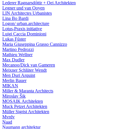
Lederer Ragnarsdóttir + Oei Architekten
Legner und van Ooyen
LIN Architectes Urbanistes
Lina Bo Bardi
Logon/ urban.architecture
Lotus-Praxis initiative
Luigi Caccia Dominioni
Lukas Fúster
Maria Giuseppina Grasso Cannizzo
Martino Pedrozzi
Mathieu Wellner
Max Dudler
Mecanoo/Dick van Gameren
Meixner Schlüter Wendt
Men Duri Arquint
Merlin Bauer
MIKAN
Miller & Maranta Architects
Miroslav Šik
MOSAIK Architekten
Muck Petzet Architekten
Müller Sigrist Architekten
Mvrdv
Naad
Naumann architektur