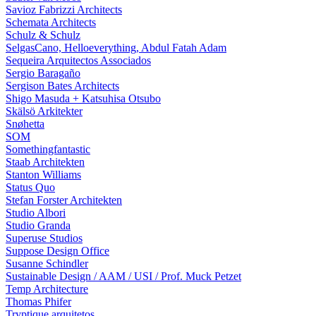
Savioz Fabrizzi Architects
Schemata Architects
Schulz & Schulz
SelgasCano, Helloeverything, Abdul Fatah Adam
Sequeira Arquitectos Associados
Sergio Baragaño
Sergison Bates Architects
Shigo Masuda + Katsuhisa Otsubo
Skälsö Arkitekter
Snøhetta
SOM
Somethingfantastic
Staab Architekten
Stanton Williams
Status Quo
Stefan Forster Architekten
Studio Albori
Studio Granda
Superuse Studios
Suppose Design Office
Susanne Schindler
Sustainable Design / AAM / USI / Prof. Muck Petzet
Temp Architecture
Thomas Phifer
Tryptique arquitetos