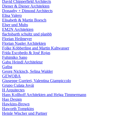
David Chipperfield Architects
Diener & Diener Architekten
Donaghy + Dimond Architects
Elisa Valero
Elisabeth & Martin Boesch
Elser und Muhs
EM2N Architekten
flachsbarth schultz und planbb
Florian Heilmeyer
Florian Nagler Architekten
Folke Köbberling and Martin Kaltwasser
Frida Escobedo & José Rojas
Fuhimiko Sano
Gabu Heindl Architektur
Gafpa
Georg Nickisch, Selina Walder
GEWOBA
Giuseppe Gurrieri, Valentina Giampiccolo
Grupo Culata Jovái
H Arquitectes
Hans Kollhoff Architekten and Helga Timmermann
Hao Design
Hawkins-Brown
Haworth Tompkins
Heinle Wischer und Partner