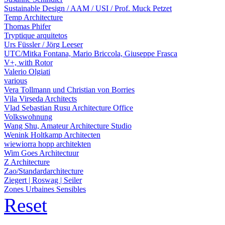
Sustainable Design / AAM / USI / Prof. Muck Petzet
Temp Architecture
Thomas Phifer
Tryptique arquitetos
Urs Füssler / Jörg Leeser
UTC/Mitka Fontana, Mario Briccola, Giuseppe Frasca
V+, with Rotor
Valerio Olgiati
various
Vera Tollmann und Christian von Borries
Vila Virseda Architects
Vlad Sebastian Rusu Architecture Office
Volkswohnung
Wang Shu, Amateur Architecture Studio
Wenink Holtkamp Architecten
wiewiorra hopp architekten
Wim Goes Architectuur
Z Architecture
Zao/Standardarchitecture
Ziegert | Roswag | Seiler
Zones Urbaines Sensibles
Reset