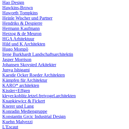
Hao Design
Hawkins-Brown
Haworth Tompkins
Heinle Wischer und Partner
Hendriks & Despierre
Hermann Kaufmann
Herzog & de Meuron
HGA Arhitektuur
Hild und K Architekten
Hugo Mompò
Irene Burkhardt Landschaftsarchitektin
Jasper Morrison
Johansen Skovsted Arkitekter
Junya Ishigami
Kaestle Ocker Roeder Architekten
Kämpfen für Architektur
KARO* architekten
Kissler+Effgen
kleyer.koblitz.letzel.freivogel.architekten
Knapkiewicz & Fickert
Knerer und Lang
Konradin Mediengruppe
Konstantin Grcic Industrial Design
Kuehn Malvezzi
L'Escaut