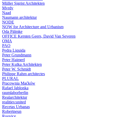
Müller Sigrist Architekten
Mvrdv
Naad
Naumann architektur
NODE
NOW for Architecture and Urbanism
Oda Pälmke
OFFICE Kersten Geers, David Van Severen
OMA
PAO
Pedra Liquida
Peter Grundmann
Peter Haimerl
Peter Kulka Architekten
Peter W. Schmidt
Philippe Rahm architectes
PLURAL
Pracownia Maćków
Rafael Jablonka
raumlaborberlin
Realarchitektur
realities:united
Recetas Urbanas
Robertneun
Roovice