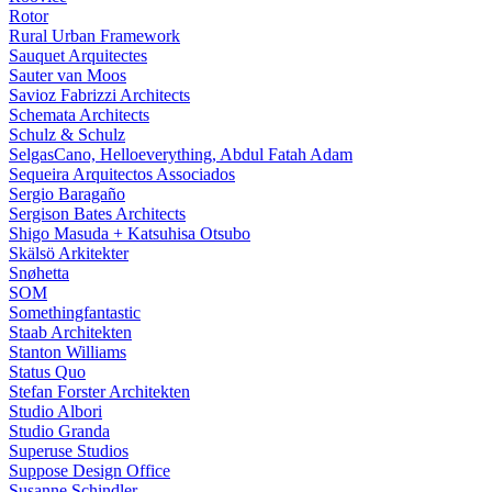
Rotor
Rural Urban Framework
Sauquet Arquitectes
Sauter van Moos
Savioz Fabrizzi Architects
Schemata Architects
Schulz & Schulz
SelgasCano, Helloeverything, Abdul Fatah Adam
Sequeira Arquitectos Associados
Sergio Baragaño
Sergison Bates Architects
Shigo Masuda + Katsuhisa Otsubo
Skälsö Arkitekter
Snøhetta
SOM
Somethingfantastic
Staab Architekten
Stanton Williams
Status Quo
Stefan Forster Architekten
Studio Albori
Studio Granda
Superuse Studios
Suppose Design Office
Susanne Schindler