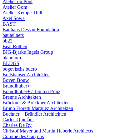
Atelier du Pont
Atelier Gom
Atelier Kempe Thill
Axel Sowa
BAST
Bauhaus Dessau Foundation
bauteilnetz
bb22
Beat Rothen
BIG-Bjarke Ingels Group
blauraum
BLDGS
bogevischs buero
Boltshauser Architekten
Boven Bouw
Brandlhuber+
Brandlhuber+ / Tammo Prinz
Brenne Architekten
Brückner & Brückner Architekten
Bruno Fioretti Marquez Architekten
Buchner + Bründler Architekten
Carlos Quintàns
Charles De Ry
Christof Mayer and Martin Heberle Architects
Comme des Garçons