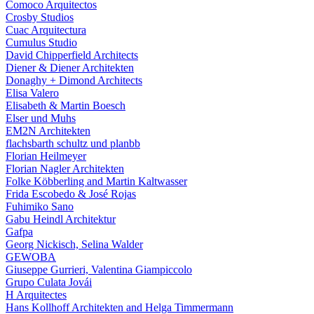
Comoco Arquitectos
Crosby Studios
Cuac Arquitectura
Cumulus Studio
David Chipperfield Architects
Diener & Diener Architekten
Donaghy + Dimond Architects
Elisa Valero
Elisabeth & Martin Boesch
Elser und Muhs
EM2N Architekten
flachsbarth schultz und planbb
Florian Heilmeyer
Florian Nagler Architekten
Folke Köbberling and Martin Kaltwasser
Frida Escobedo & José Rojas
Fuhimiko Sano
Gabu Heindl Architektur
Gafpa
Georg Nickisch, Selina Walder
GEWOBA
Giuseppe Gurrieri, Valentina Giampiccolo
Grupo Culata Jovái
H Arquitectes
Hans Kollhoff Architekten and Helga Timmermann