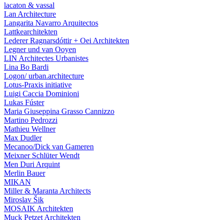
lacaton & vassal
Lan Architecture
Langarita Navarro Arquitectos
Lattkearchitekten
Lederer Ragnarsdóttir + Oei Architekten
Legner und van Ooyen
LIN Architectes Urbanistes
Lina Bo Bardi
Logon/ urban.architecture
Lotus-Praxis initiative
Luigi Caccia Dominioni
Lukas Fúster
Maria Giuseppina Grasso Cannizzo
Martino Pedrozzi
Mathieu Wellner
Max Dudler
Mecanoo/Dick van Gameren
Meixner Schlüter Wendt
Men Duri Arquint
Merlin Bauer
MIKAN
Miller & Maranta Architects
Miroslav Šik
MOSAIK Architekten
Muck Petzet Architekten