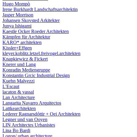
Hugo Mompò
Irene Burkhardt Landschaftsarchitektin
Jasper Morrison
Johansen Skovsted Arkitekter
Junya Ishigami
Kaestle Ocker Roeder Architekten
Kämpfen für Architektur
KARO* architekten
Kissler+Effgen
kleyer.koblitz.letzel.freivogel.architekten
Knapkiewicz & Fickert
Knerer und Lang
Konradin Mediengruppe
Konstantin Grcic Industrial Design
Kuehn Malvezzi
L'Escaut
lacaton & vassal
Lan Architecture
Langarita Navarro Arquitectos
Lattkearchitekten
Lederer Ragnarsdóttir + Oei Architekten
Legner und van Ooyen
LIN Architectes Urbanistes
Lina Bo Bardi
Logon/ urban.architecture