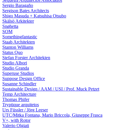
Sequeira Arquitectos Associados
Sergio Baragaño
Sergison Bates Architects
Shigo Masuda + Katsuhisa Otsubo
Skälsö Arkitekter
Snøhetta
SOM
Somethingfantastic
Staab Architekten
Stanton Williams
Status Quo
Stefan Forster Architekten
Studio Albori
Studio Granda
Superuse Studios
Suppose Design Office
Susanne Schindler
Sustainable Design / AAM / USI / Prof. Muck Petzet
Temp Architecture
Thomas Phifer
Tryptique arquitetos
Urs Füssler / Jörg Leeser
UTC/Mitka Fontana, Mario Briccola, Giuseppe Frasca
V+, with Rotor
Valerio Olgiati