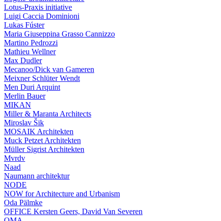
Lotus-Praxis initiative
Luigi Caccia Dominioni
Lukas Fúster
Maria Giuseppina Grasso Cannizzo
Martino Pedrozzi
Mathieu Wellner
Max Dudler
Mecanoo/Dick van Gameren
Meixner Schlüter Wendt
Men Duri Arquint
Merlin Bauer
MIKAN
Miller & Maranta Architects
Miroslav Šik
MOSAIK Architekten
Muck Petzet Architekten
Müller Sigrist Architekten
Mvrdv
Naad
Naumann architektur
NODE
NOW for Architecture and Urbanism
Oda Pälmke
OFFICE Kersten Geers, David Van Severen
OMA