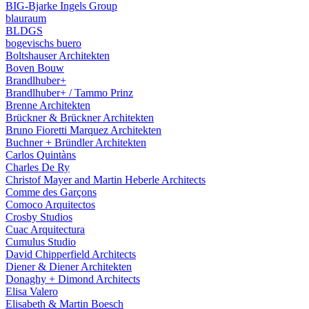
BIG-Bjarke Ingels Group
blauraum
BLDGS
bogevischs buero
Boltshauser Architekten
Boven Bouw
Brandlhuber+
Brandlhuber+ / Tammo Prinz
Brenne Architekten
Brückner & Brückner Architekten
Bruno Fioretti Marquez Architekten
Buchner + Bründler Architekten
Carlos Quintàns
Charles De Ry
Christof Mayer and Martin Heberle Architects
Comme des Garçons
Comoco Arquitectos
Crosby Studios
Cuac Arquitectura
Cumulus Studio
David Chipperfield Architects
Diener & Diener Architekten
Donaghy + Dimond Architects
Elisa Valero
Elisabeth & Martin Boesch