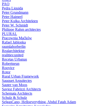
PAO
Pedra Liquida
Peter Grundmann
Peter Haimerl
Peter Kulka Architekten
Peter W. Schmidt
Philippe Rahm architectes
PLURAL
Pracownia Maćków
Rafael Jablonka
raumlaborberlin
Realarchitektur
realities:united
Recetas Urbanas
Robertneun
Roovice
Rotor
Rural Urban Framework
Sauquet Arquitectes
Sauter van Moos
Savioz Fabrizzi Architects
Schemata Architects
Schulz & Schulz
SelgasCano, Helloeverything, Abdul Fatah Adam