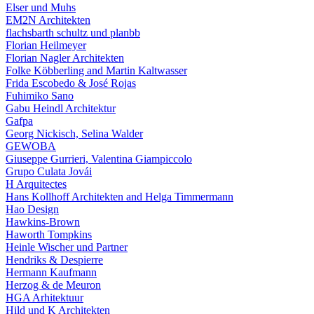
Elser und Muhs
EM2N Architekten
flachsbarth schultz und planbb
Florian Heilmeyer
Florian Nagler Architekten
Folke Köbberling and Martin Kaltwasser
Frida Escobedo & José Rojas
Fuhimiko Sano
Gabu Heindl Architektur
Gafpa
Georg Nickisch, Selina Walder
GEWOBA
Giuseppe Gurrieri, Valentina Giampiccolo
Grupo Culata Jovái
H Arquitectes
Hans Kollhoff Architekten and Helga Timmermann
Hao Design
Hawkins-Brown
Haworth Tompkins
Heinle Wischer und Partner
Hendriks & Despierre
Hermann Kaufmann
Herzog & de Meuron
HGA Arhitektuur
Hild und K Architekten