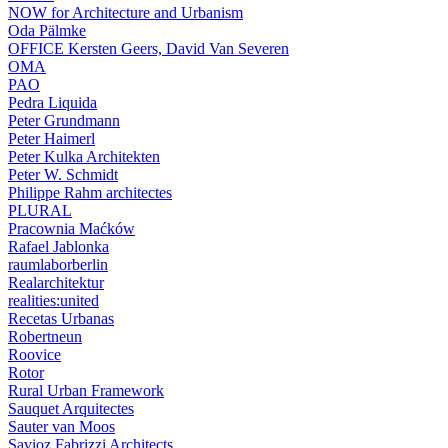
NOW for Architecture and Urbanism
Oda Pälmke
OFFICE Kersten Geers, David Van Severen
OMA
PAO
Pedra Liquida
Peter Grundmann
Peter Haimerl
Peter Kulka Architekten
Peter W. Schmidt
Philippe Rahm architectes
PLURAL
Pracownia Maćków
Rafael Jablonka
raumlaborberlin
Realarchitektur
realities:united
Recetas Urbanas
Robertneun
Roovice
Rotor
Rural Urban Framework
Sauquet Arquitectes
Sauter van Moos
Savioz Fabrizzi Architects