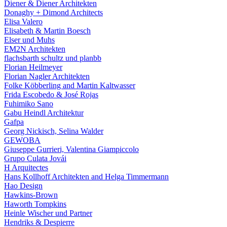
Diener & Diener Architekten
Donaghy + Dimond Architects
Elisa Valero
Elisabeth & Martin Boesch
Elser und Muhs
EM2N Architekten
flachsbarth schultz und planbb
Florian Heilmeyer
Florian Nagler Architekten
Folke Köbberling and Martin Kaltwasser
Frida Escobedo & José Rojas
Fuhimiko Sano
Gabu Heindl Architektur
Gafpa
Georg Nickisch, Selina Walder
GEWOBA
Giuseppe Gurrieri, Valentina Giampiccolo
Grupo Culata Jovái
H Arquitectes
Hans Kollhoff Architekten and Helga Timmermann
Hao Design
Hawkins-Brown
Haworth Tompkins
Heinle Wischer und Partner
Hendriks & Despierre