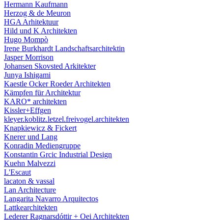
Hermann Kaufmann
Herzog & de Meuron
HGA Arhitektuur
Hild und K Architekten
Hugo Mompò
Irene Burkhardt Landschaftsarchitektin
Jasper Morrison
Johansen Skovsted Arkitekter
Junya Ishigami
Kaestle Ocker Roeder Architekten
Kämpfen für Architektur
KARO* architekten
Kissler+Effgen
kleyer.koblitz.letzel.freivogel.architekten
Knapkiewicz & Fickert
Knerer und Lang
Konradin Mediengruppe
Konstantin Grcic Industrial Design
Kuehn Malvezzi
L'Escaut
lacaton & vassal
Lan Architecture
Langarita Navarro Arquitectos
Lattkearchitekten
Lederer Ragnarsdóttir + Oei Architekten