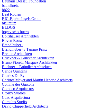
Bauhaus Dessau Foundation
bauteilnetz
bb22
Beat Rothen
BIG-Bjarke Ingels Group
blauraum
BLDGS
bogevischs buero
Boltshauser Architekten
Boven Bouw
Brandlhuber+
Brandlhuber+ / Tammo Prinz
Brenne Architekten
Brückner & Brückner Architekten
Bruno Fioretti Marquez Architekten
Buchner + Bründler Architekten
Carlos Quintàns
Charles De Ry
Christof Mayer and Martin Heberle Architects
Comme des Garçons
Comoco Arquitectos
Crosby Studios
Cuac Arquitectura
Cumulus Studio
David Chipperfield Architects