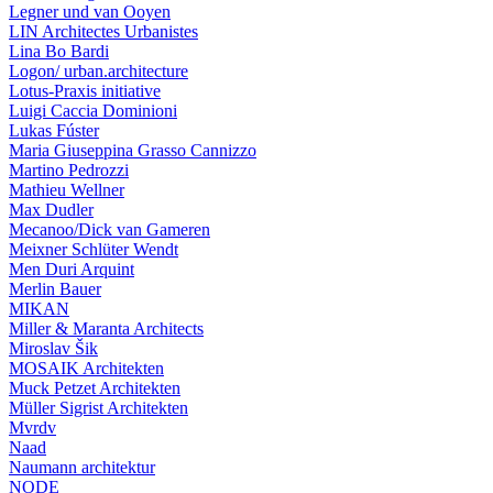
Legner und van Ooyen
LIN Architectes Urbanistes
Lina Bo Bardi
Logon/ urban.architecture
Lotus-Praxis initiative
Luigi Caccia Dominioni
Lukas Fúster
Maria Giuseppina Grasso Cannizzo
Martino Pedrozzi
Mathieu Wellner
Max Dudler
Mecanoo/Dick van Gameren
Meixner Schlüter Wendt
Men Duri Arquint
Merlin Bauer
MIKAN
Miller & Maranta Architects
Miroslav Šik
MOSAIK Architekten
Muck Petzet Architekten
Müller Sigrist Architekten
Mvrdv
Naad
Naumann architektur
NODE