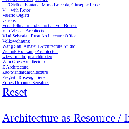
UTC/Mitka Fontana, Mario Briccola, Giuseppe Frasca
V+, with Rotor
Valerio Olgiati
various
Vera Tollmann und Christian von Borries
Vila Virseda Architects
Vlad Sebastian Rusu Architecture Office
Volkswohnung
Wang Shu, Amateur Architecture Studio
Wenink Holtkamp Architecten
wiewiorra hopp architekten
Wim Goes Architectuur
Z Architecture
Zao/Standardarchitecture
Ziegert | Roswag | Seiler
Zones Urbaines Sensibles
Reset
Architecture as Resource / 