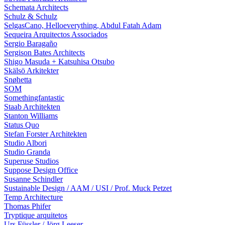
Schemata Architects
Schulz & Schulz
SelgasCano, Helloeverything, Abdul Fatah Adam
Sequeira Arquitectos Associados
Sergio Baragaño
Sergison Bates Architects
Shigo Masuda + Katsuhisa Otsubo
Skälsö Arkitekter
Snøhetta
SOM
Somethingfantastic
Staab Architekten
Stanton Williams
Status Quo
Stefan Forster Architekten
Studio Albori
Studio Granda
Superuse Studios
Suppose Design Office
Susanne Schindler
Sustainable Design / AAM / USI / Prof. Muck Petzet
Temp Architecture
Thomas Phifer
Tryptique arquitetos
Urs Füssler / Jörg Leeser