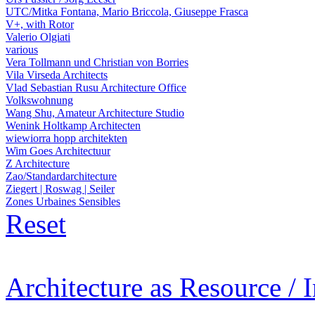
UTC/Mitka Fontana, Mario Briccola, Giuseppe Frasca
V+, with Rotor
Valerio Olgiati
various
Vera Tollmann und Christian von Borries
Vila Virseda Architects
Vlad Sebastian Rusu Architecture Office
Volkswohnung
Wang Shu, Amateur Architecture Studio
Wenink Holtkamp Architecten
wiewiorra hopp architekten
Wim Goes Architectuur
Z Architecture
Zao/Standardarchitecture
Ziegert | Roswag | Seiler
Zones Urbaines Sensibles
Reset
Architecture as Resource / 