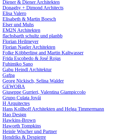
Diener & Diener Architekten
Donaghy + Dimond Architects
Elisa Valero
Elisabeth & Martin Boesch
Elser und Muhs
EM2N Architekten
flachsbarth schultz und planbb
Florian Heilmeyer
Florian Nagler Architekten
Folke Köbberling and Martin Kaltwasser
Frida Escobedo & José Rojas
Fuhimiko Sano
Gabu Heindl Architektur
Gafpa
Georg Nickisch, Selina Walder
GEWOBA
Giuseppe Gurrieri, Valentina Giampiccolo
Grupo Culata Jovái
H Arquitectes
Hans Kollhoff Architekten and Helga Timmermann
Hao Design
Hawkins-Brown
Haworth Tompkins
Heinle Wischer und Partner
Hendriks & Despierre