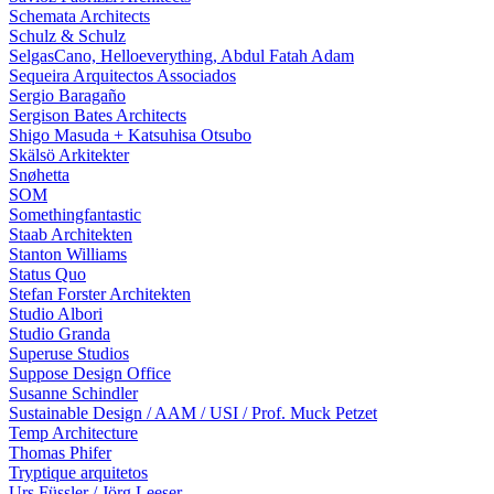
Schemata Architects
Schulz & Schulz
SelgasCano, Helloeverything, Abdul Fatah Adam
Sequeira Arquitectos Associados
Sergio Baragaño
Sergison Bates Architects
Shigo Masuda + Katsuhisa Otsubo
Skälsö Arkitekter
Snøhetta
SOM
Somethingfantastic
Staab Architekten
Stanton Williams
Status Quo
Stefan Forster Architekten
Studio Albori
Studio Granda
Superuse Studios
Suppose Design Office
Susanne Schindler
Sustainable Design / AAM / USI / Prof. Muck Petzet
Temp Architecture
Thomas Phifer
Tryptique arquitetos
Urs Füssler / Jörg Leeser