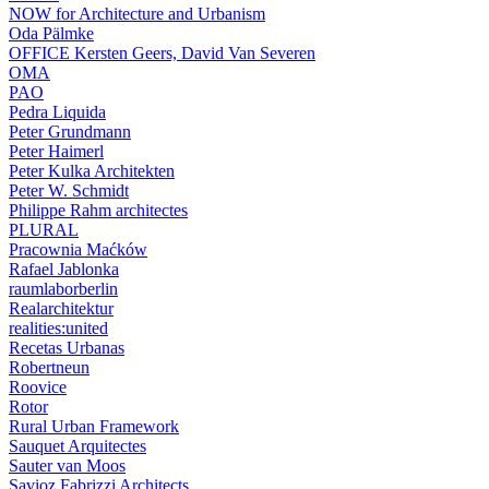
NOW for Architecture and Urbanism
Oda Pälmke
OFFICE Kersten Geers, David Van Severen
OMA
PAO
Pedra Liquida
Peter Grundmann
Peter Haimerl
Peter Kulka Architekten
Peter W. Schmidt
Philippe Rahm architectes
PLURAL
Pracownia Maćków
Rafael Jablonka
raumlaborberlin
Realarchitektur
realities:united
Recetas Urbanas
Robertneun
Roovice
Rotor
Rural Urban Framework
Sauquet Arquitectes
Sauter van Moos
Savioz Fabrizzi Architects