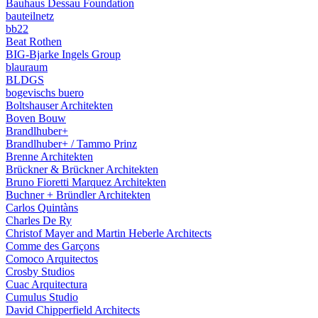
Bauhaus Dessau Foundation
bauteilnetz
bb22
Beat Rothen
BIG-Bjarke Ingels Group
blauraum
BLDGS
bogevischs buero
Boltshauser Architekten
Boven Bouw
Brandlhuber+
Brandlhuber+ / Tammo Prinz
Brenne Architekten
Brückner & Brückner Architekten
Bruno Fioretti Marquez Architekten
Buchner + Bründler Architekten
Carlos Quintàns
Charles De Ry
Christof Mayer and Martin Heberle Architects
Comme des Garçons
Comoco Arquitectos
Crosby Studios
Cuac Arquitectura
Cumulus Studio
David Chipperfield Architects