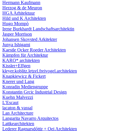
Hermann Kaufmann
Herzog & de Meuron
HGA Arhitektuur
Hild und K Architekten
Hugo Mompò
Irene Burkhardt Landschaftsarchitektin
Jasper Morrison
Johansen Skovsted Arkitekter
Junya Ishigami
Kaestle Ocker Roeder Architekten
Kämpfen für Architektur
KARO* architekten
Kissler+Effgen
kleyer.koblitz.letzel.freivogel.architekten
Knapkiewicz & Fickert
Knerer und Lang
Konradin Mediengruppe
Konstantin Grcic Industrial Design
Kuehn Malvezzi
L'Escaut
lacaton & vassal
Lan Architecture
Langarita Navarro Arquitectos
Lattkearchitekten
Lederer Ragnarsdóttir + Oei Architekten