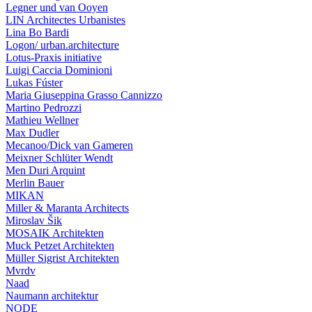
Legner und van Ooyen
LIN Architectes Urbanistes
Lina Bo Bardi
Logon/ urban.architecture
Lotus-Praxis initiative
Luigi Caccia Dominioni
Lukas Fúster
Maria Giuseppina Grasso Cannizzo
Martino Pedrozzi
Mathieu Wellner
Max Dudler
Mecanoo/Dick van Gameren
Meixner Schlüter Wendt
Men Duri Arquint
Merlin Bauer
MIKAN
Miller & Maranta Architects
Miroslav Šik
MOSAIK Architekten
Muck Petzet Architekten
Müller Sigrist Architekten
Mvrdv
Naad
Naumann architektur
NODE