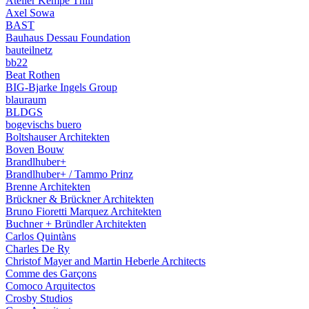
Atelier Kempe Thill
Axel Sowa
BAST
Bauhaus Dessau Foundation
bauteilnetz
bb22
Beat Rothen
BIG-Bjarke Ingels Group
blauraum
BLDGS
bogevischs buero
Boltshauser Architekten
Boven Bouw
Brandlhuber+
Brandlhuber+ / Tammo Prinz
Brenne Architekten
Brückner & Brückner Architekten
Bruno Fioretti Marquez Architekten
Buchner + Bründler Architekten
Carlos Quintàns
Charles De Ry
Christof Mayer and Martin Heberle Architects
Comme des Garçons
Comoco Arquitectos
Crosby Studios