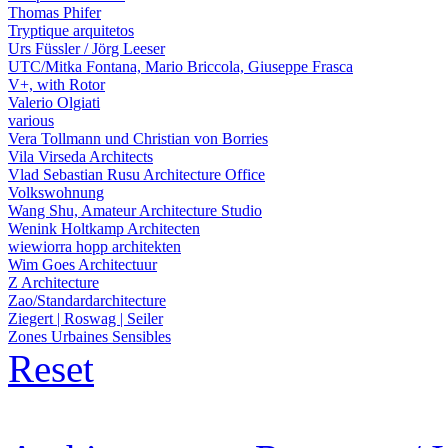
Thomas Phifer
Tryptique arquitetos
Urs Füssler / Jörg Leeser
UTC/Mitka Fontana, Mario Briccola, Giuseppe Frasca
V+, with Rotor
Valerio Olgiati
various
Vera Tollmann und Christian von Borries
Vila Virseda Architects
Vlad Sebastian Rusu Architecture Office
Volkswohnung
Wang Shu, Amateur Architecture Studio
Wenink Holtkamp Architecten
wiewiorra hopp architekten
Wim Goes Architectuur
Z Architecture
Zao/Standardarchitecture
Ziegert | Roswag | Seiler
Zones Urbaines Sensibles
Reset