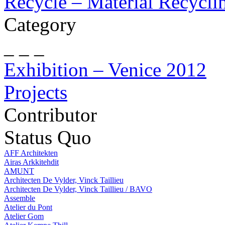
Recycle – Material Recycli
Category
_ _ _
Exhibition – Venice 2012
Projects
Contributor
Status Quo
AFF Architekten
Airas Arkkitehdit
AMUNT
Architecten De Vylder, Vinck Taillieu
Architecten De Vylder, Vinck Taillieu / BAVO
Assemble
Atelier du Pont
Atelier Gom