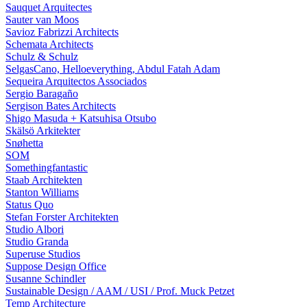
Sauquet Arquitectes
Sauter van Moos
Savioz Fabrizzi Architects
Schemata Architects
Schulz & Schulz
SelgasCano, Helloeverything, Abdul Fatah Adam
Sequeira Arquitectos Associados
Sergio Baragaño
Sergison Bates Architects
Shigo Masuda + Katsuhisa Otsubo
Skälsö Arkitekter
Snøhetta
SOM
Somethingfantastic
Staab Architekten
Stanton Williams
Status Quo
Stefan Forster Architekten
Studio Albori
Studio Granda
Superuse Studios
Suppose Design Office
Susanne Schindler
Sustainable Design / AAM / USI / Prof. Muck Petzet
Temp Architecture