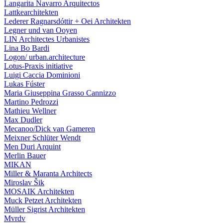
Langarita Navarro Arquitectos
Lattkearchitekten
Lederer Ragnarsdóttir + Oei Architekten
Legner und van Ooyen
LIN Architectes Urbanistes
Lina Bo Bardi
Logon/ urban.architecture
Lotus-Praxis initiative
Luigi Caccia Dominioni
Lukas Fúster
Maria Giuseppina Grasso Cannizzo
Martino Pedrozzi
Mathieu Wellner
Max Dudler
Mecanoo/Dick van Gameren
Meixner Schlüter Wendt
Men Duri Arquint
Merlin Bauer
MIKAN
Miller & Maranta Architects
Miroslav Šik
MOSAIK Architekten
Muck Petzet Architekten
Müller Sigrist Architekten
Mvrdv