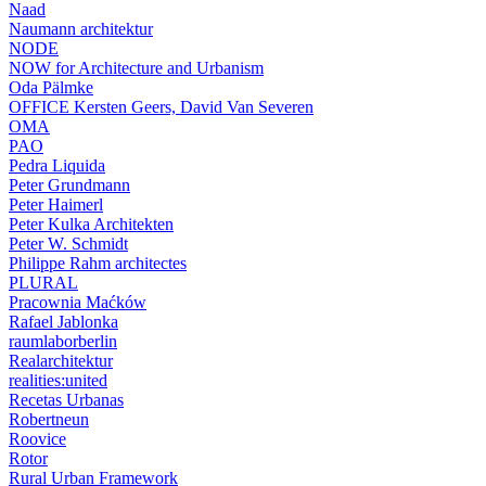
Naad
Naumann architektur
NODE
NOW for Architecture and Urbanism
Oda Pälmke
OFFICE Kersten Geers, David Van Severen
OMA
PAO
Pedra Liquida
Peter Grundmann
Peter Haimerl
Peter Kulka Architekten
Peter W. Schmidt
Philippe Rahm architectes
PLURAL
Pracownia Maćków
Rafael Jablonka
raumlaborberlin
Realarchitektur
realities:united
Recetas Urbanas
Robertneun
Roovice
Rotor
Rural Urban Framework