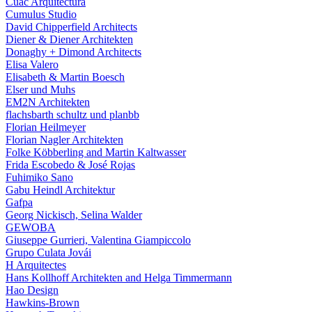
Cuac Arquitectura
Cumulus Studio
David Chipperfield Architects
Diener & Diener Architekten
Donaghy + Dimond Architects
Elisa Valero
Elisabeth & Martin Boesch
Elser und Muhs
EM2N Architekten
flachsbarth schultz und planbb
Florian Heilmeyer
Florian Nagler Architekten
Folke Köbberling and Martin Kaltwasser
Frida Escobedo & José Rojas
Fuhimiko Sano
Gabu Heindl Architektur
Gafpa
Georg Nickisch, Selina Walder
GEWOBA
Giuseppe Gurrieri, Valentina Giampiccolo
Grupo Culata Jovái
H Arquitectes
Hans Kollhoff Architekten and Helga Timmermann
Hao Design
Hawkins-Brown