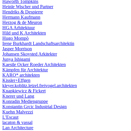
Haworth Tompkins
Heinle Wischer und Partner
Hendriks & Despierre
Hermann Kaufmann
Herzog & de Meuron
HGA Arhitektuur
Hild und K Architekten
Hugo Mompò
Irene Burkhardt Landschaftsarchitektin
Jasper Morrison
Johansen Skovsted Arkitekter
Junya Ishigami
Kaestle Ocker Roeder Architekten
Kämpfen für Architektur
KARO* architekten
Kissler+Effgen
kleyer.koblitz.letzel.freivogel.architekten
Knapkiewicz & Fickert
Knerer und Lang
Konradin Mediengruppe
Konstantin Grcic Industrial Design
Kuehn Malvezzi
L'Escaut
lacaton & vassal
Lan Architecture