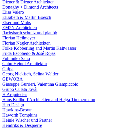
Diener & Diener Architekten
Donaghy + Dimond Architects
Elisa Valero
Elisabeth & Martin Boesch
Elser und Muhs
EM2N Architekten
flachsbarth schultz und planbb
Florian Heilmeyer
Florian Nagler Architekten
Folke Köbberling and Martin Kaltwasser
Frida Escobedo & José Rojas
Fuhimiko Sano
Gabu Heindl Architektur
Gafpa
Georg Nickisch, Selina Walder
GEWOBA
Giuseppe Gurrieri, Valentina Giampiccolo
Grupo Culata Jovái
H Arquitectes
Hans Kollhoff Architekten and Helga Timmermann
Hao Design
Hawkins-Brown
Haworth Tompkins
Heinle Wischer und Partner
Hendriks & Despierre