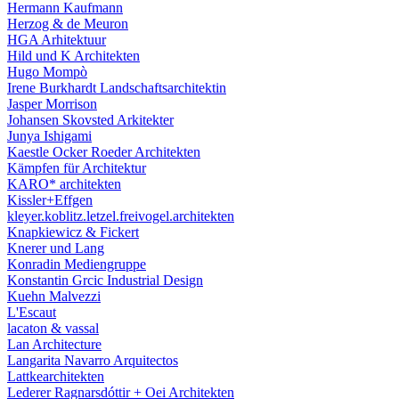
Hermann Kaufmann
Herzog & de Meuron
HGA Arhitektuur
Hild und K Architekten
Hugo Mompò
Irene Burkhardt Landschaftsarchitektin
Jasper Morrison
Johansen Skovsted Arkitekter
Junya Ishigami
Kaestle Ocker Roeder Architekten
Kämpfen für Architektur
KARO* architekten
Kissler+Effgen
kleyer.koblitz.letzel.freivogel.architekten
Knapkiewicz & Fickert
Knerer und Lang
Konradin Mediengruppe
Konstantin Grcic Industrial Design
Kuehn Malvezzi
L'Escaut
lacaton & vassal
Lan Architecture
Langarita Navarro Arquitectos
Lattkearchitekten
Lederer Ragnarsdóttir + Oei Architekten