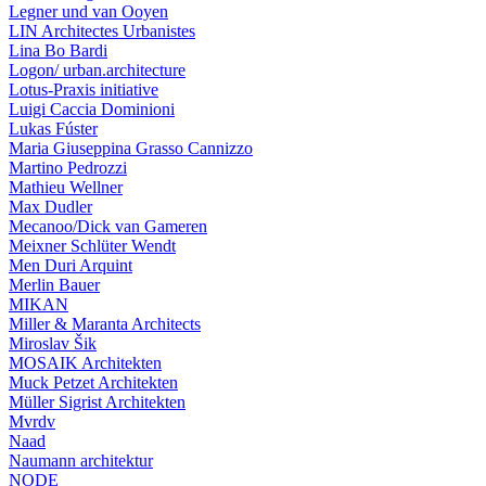
Legner und van Ooyen
LIN Architectes Urbanistes
Lina Bo Bardi
Logon/ urban.architecture
Lotus-Praxis initiative
Luigi Caccia Dominioni
Lukas Fúster
Maria Giuseppina Grasso Cannizzo
Martino Pedrozzi
Mathieu Wellner
Max Dudler
Mecanoo/Dick van Gameren
Meixner Schlüter Wendt
Men Duri Arquint
Merlin Bauer
MIKAN
Miller & Maranta Architects
Miroslav Šik
MOSAIK Architekten
Muck Petzet Architekten
Müller Sigrist Architekten
Mvrdv
Naad
Naumann architektur
NODE