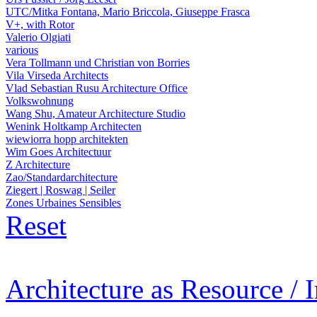
UTC/Mitka Fontana, Mario Briccola, Giuseppe Frasca
V+, with Rotor
Valerio Olgiati
various
Vera Tollmann und Christian von Borries
Vila Virseda Architects
Vlad Sebastian Rusu Architecture Office
Volkswohnung
Wang Shu, Amateur Architecture Studio
Wenink Holtkamp Architecten
wiewiorra hopp architekten
Wim Goes Architectuur
Z Architecture
Zao/Standardarchitecture
Ziegert | Roswag | Seiler
Zones Urbaines Sensibles
Reset
Architecture as Resource / 