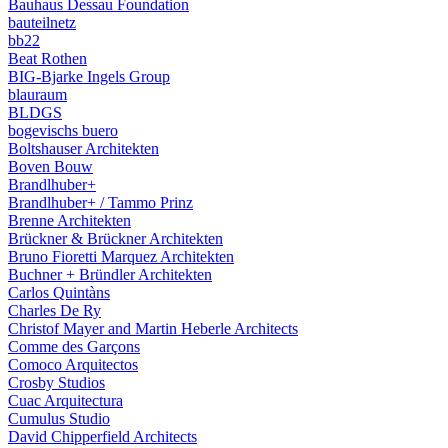
Bauhaus Dessau Foundation
bauteilnetz
bb22
Beat Rothen
BIG-Bjarke Ingels Group
blauraum
BLDGS
bogevischs buero
Boltshauser Architekten
Boven Bouw
Brandlhuber+
Brandlhuber+ / Tammo Prinz
Brenne Architekten
Brückner & Brückner Architekten
Bruno Fioretti Marquez Architekten
Buchner + Bründler Architekten
Carlos Quintàns
Charles De Ry
Christof Mayer and Martin Heberle Architects
Comme des Garçons
Comoco Arquitectos
Crosby Studios
Cuac Arquitectura
Cumulus Studio
David Chipperfield Architects