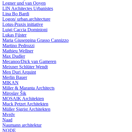
Legner und van Ooyen
LIN Architectes Urbanistes
Lina Bo Bardi
Logon/ urban.architecture
Lotus-Praxis initiative
Luigi Caccia Dominioni
Lukas Fúster
Maria Giuseppina Grasso Cannizzo
Martino Pedrozzi
Mathieu Wellner
Max Dudler
Mecanoo/Dick van Gameren
Meixner Schlüter Wendt
Men Duri Arquint
Merlin Bauer
MIKAN
Miller & Maranta Architects
Miroslav Šik
MOSAIK Architekten
Muck Petzet Architekten
Müller Sigrist Architekten
Mvrdv
Naad
Naumann architektur
NODE