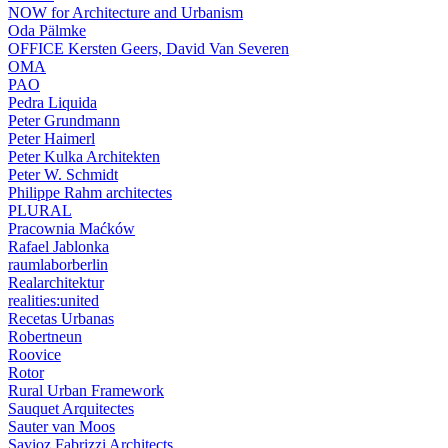
NOW for Architecture and Urbanism
Oda Pälmke
OFFICE Kersten Geers, David Van Severen
OMA
PAO
Pedra Liquida
Peter Grundmann
Peter Haimerl
Peter Kulka Architekten
Peter W. Schmidt
Philippe Rahm architectes
PLURAL
Pracownia Maćków
Rafael Jablonka
raumlaborberlin
Realarchitektur
realities:united
Recetas Urbanas
Robertneun
Roovice
Rotor
Rural Urban Framework
Sauquet Arquitectes
Sauter van Moos
Savioz Fabrizzi Architects