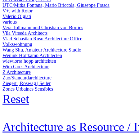
UTC/Mitka Fontana, Mario Briccola, Giuseppe Frasca
V+, with Rotor
Valerio Olgiati
various
Vera Tollmann und Christian von Borries
Vila Virseda Architects
Vlad Sebastian Rusu Architecture Office
Volkswohnung
Wang Shu, Amateur Architecture Studio
Wenink Holtkamp Architecten
wiewiorra hopp architekten
Wim Goes Architectuur
Z Architecture
Zao/Standardarchitecture
Ziegert | Roswag | Seiler
Zones Urbaines Sensibles
Reset
Architecture as Resource / 