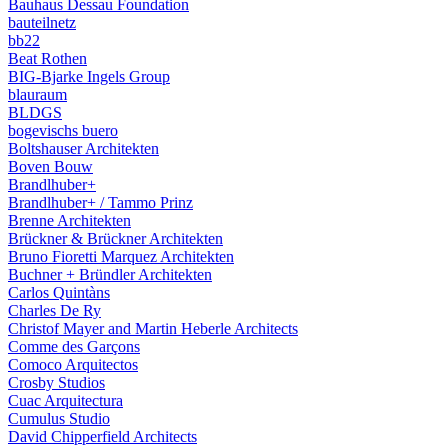
Bauhaus Dessau Foundation
bauteilnetz
bb22
Beat Rothen
BIG-Bjarke Ingels Group
blauraum
BLDGS
bogevischs buero
Boltshauser Architekten
Boven Bouw
Brandlhuber+
Brandlhuber+ / Tammo Prinz
Brenne Architekten
Brückner & Brückner Architekten
Bruno Fioretti Marquez Architekten
Buchner + Bründler Architekten
Carlos Quintàns
Charles De Ry
Christof Mayer and Martin Heberle Architects
Comme des Garçons
Comoco Arquitectos
Crosby Studios
Cuac Arquitectura
Cumulus Studio
David Chipperfield Architects