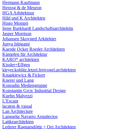
Hermann Kaufmann
Herzog & de Meuron
HGA Arhitektuur
Hild und K Architekten
Hugo Mompò
Irene Burkhardt Landschaftsarchitektin
Jasper Morrison
Johansen Skovsted Arkitekter
Junya Ishigami
Kaestle Ocker Roeder Architekten
Kämpfen für Architektur
KARO* architekten
Kissler+Effgen
kleyer.koblitz.letzel.freivogel.architekten
Knapkiewicz & Fickert
Knerer und Lang
Konradin Mediengruppe
Konstantin Grcic Industrial Design
Kuehn Malvezzi
L'Escaut
lacaton & vassal
Lan Architecture
Langarita Navarro Arquitectos
Lattkearchitekten
Lederer Ragnarsdóttir + Oei Architekten