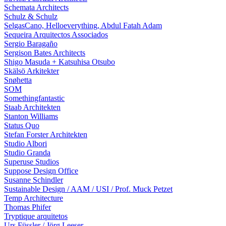
Schemata Architects
Schulz & Schulz
SelgasCano, Helloeverything, Abdul Fatah Adam
Sequeira Arquitectos Associados
Sergio Baragaño
Sergison Bates Architects
Shigo Masuda + Katsuhisa Otsubo
Skälsö Arkitekter
Snøhetta
SOM
Somethingfantastic
Staab Architekten
Stanton Williams
Status Quo
Stefan Forster Architekten
Studio Albori
Studio Granda
Superuse Studios
Suppose Design Office
Susanne Schindler
Sustainable Design / AAM / USI / Prof. Muck Petzet
Temp Architecture
Thomas Phifer
Tryptique arquitetos
Urs Füssler / Jörg Leeser