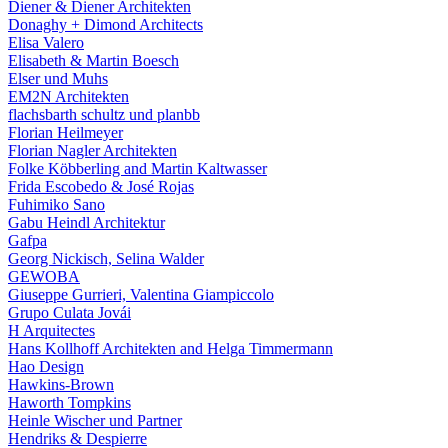
Diener & Diener Architekten
Donaghy + Dimond Architects
Elisa Valero
Elisabeth & Martin Boesch
Elser und Muhs
EM2N Architekten
flachsbarth schultz und planbb
Florian Heilmeyer
Florian Nagler Architekten
Folke Köbberling and Martin Kaltwasser
Frida Escobedo & José Rojas
Fuhimiko Sano
Gabu Heindl Architektur
Gafpa
Georg Nickisch, Selina Walder
GEWOBA
Giuseppe Gurrieri, Valentina Giampiccolo
Grupo Culata Jovái
H Arquitectes
Hans Kollhoff Architekten and Helga Timmermann
Hao Design
Hawkins-Brown
Haworth Tompkins
Heinle Wischer und Partner
Hendriks & Despierre