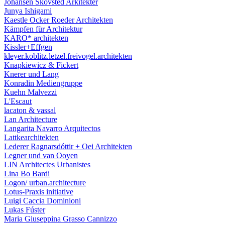
Johansen Skovsted Arkitekter
Junya Ishigami
Kaestle Ocker Roeder Architekten
Kämpfen für Architektur
KARO* architekten
Kissler+Effgen
kleyer.koblitz.letzel.freivogel.architekten
Knapkiewicz & Fickert
Knerer und Lang
Konradin Mediengruppe
Kuehn Malvezzi
L'Escaut
lacaton & vassal
Lan Architecture
Langarita Navarro Arquitectos
Lattkearchitekten
Lederer Ragnarsdóttir + Oei Architekten
Legner und van Ooyen
LIN Architectes Urbanistes
Lina Bo Bardi
Logon/ urban.architecture
Lotus-Praxis initiative
Luigi Caccia Dominioni
Lukas Fúster
Maria Giuseppina Grasso Cannizzo