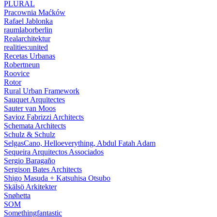
PLURAL
Pracownia Maćków
Rafael Jablonka
raumlaborberlin
Realarchitektur
realities:united
Recetas Urbanas
Robertneun
Roovice
Rotor
Rural Urban Framework
Sauquet Arquitectes
Sauter van Moos
Savioz Fabrizzi Architects
Schemata Architects
Schulz & Schulz
SelgasCano, Helloeverything, Abdul Fatah Adam
Sequeira Arquitectos Associados
Sergio Baragaño
Sergison Bates Architects
Shigo Masuda + Katsuhisa Otsubo
Skälsö Arkitekter
Snøhetta
SOM
Somethingfantastic