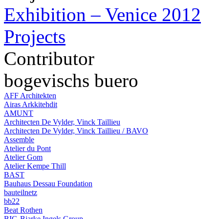
Exhibition – Venice 2012
Projects
Contributor
bogevischs buero
AFF Architekten
Airas Arkkitehdit
AMUNT
Architecten De Vylder, Vinck Taillieu
Architecten De Vylder, Vinck Taillieu / BAVO
Assemble
Atelier du Pont
Atelier Gom
Atelier Kempe Thill
BAST
Bauhaus Dessau Foundation
bauteilnetz
bb22
Beat Rothen
BIG-Bjarke Ingels Group