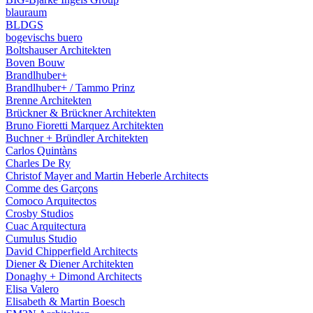
blauraum
BLDGS
bogevischs buero
Boltshauser Architekten
Boven Bouw
Brandlhuber+
Brandlhuber+ / Tammo Prinz
Brenne Architekten
Brückner & Brückner Architekten
Bruno Fioretti Marquez Architekten
Buchner + Bründler Architekten
Carlos Quintàns
Charles De Ry
Christof Mayer and Martin Heberle Architects
Comme des Garçons
Comoco Arquitectos
Crosby Studios
Cuac Arquitectura
Cumulus Studio
David Chipperfield Architects
Diener & Diener Architekten
Donaghy + Dimond Architects
Elisa Valero
Elisabeth & Martin Boesch