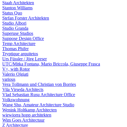
Staab Architekten
Stanton Williams
Status Quo
Stefan Forster Architekten
Studio Albori
Studio Granda
Superuse Studios
Suppose Design Office
Temp Architecture
Thomas Phifer
Tryptique arquitetos
Urs Füssler / Jörg Leeser
UTC/Mitka Fontana, Mario Briccola, Giuseppe Frasca
V+, with Rotor
Valerio Olgiati
various
Vera Tollmann und Christian von Borries
Vila Virseda Architects
Vlad Sebastian Rusu Architecture Office
Volkswohnung
Wang Shu, Amateur Architecture Studio
Wenink Holtkamp Architecten
wiewiorra hopp architekten
Wim Goes Architectuur
Z Architecture