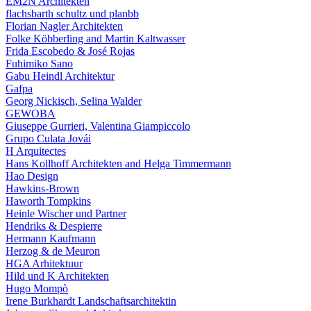
EM2N Architekten
flachsbarth schultz und planbb
Florian Nagler Architekten
Folke Köbberling and Martin Kaltwasser
Frida Escobedo & José Rojas
Fuhimiko Sano
Gabu Heindl Architektur
Gafpa
Georg Nickisch, Selina Walder
GEWOBA
Giuseppe Gurrieri, Valentina Giampiccolo
Grupo Culata Jovái
H Arquitectes
Hans Kollhoff Architekten and Helga Timmermann
Hao Design
Hawkins-Brown
Haworth Tompkins
Heinle Wischer und Partner
Hendriks & Despierre
Hermann Kaufmann
Herzog & de Meuron
HGA Arhitektuur
Hild und K Architekten
Hugo Mompò
Irene Burkhardt Landschaftsarchitektin