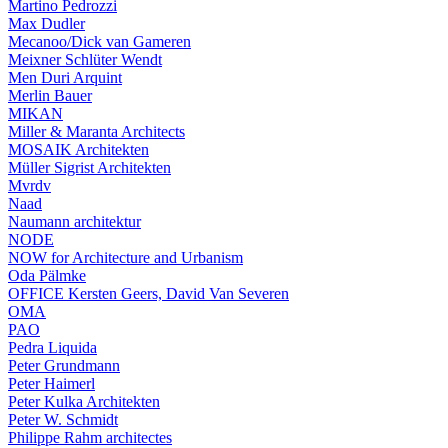
Martino Pedrozzi
Max Dudler
Mecanoo/Dick van Gameren
Meixner Schlüter Wendt
Men Duri Arquint
Merlin Bauer
MIKAN
Miller & Maranta Architects
MOSAIK Architekten
Müller Sigrist Architekten
Mvrdv
Naad
Naumann architektur
NODE
NOW for Architecture and Urbanism
Oda Pälmke
OFFICE Kersten Geers, David Van Severen
OMA
PAO
Pedra Liquida
Peter Grundmann
Peter Haimerl
Peter Kulka Architekten
Peter W. Schmidt
Philippe Rahm architectes