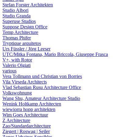
Stefan Forster Architekten
Studio Albori
Studio Granda
Superuse Studios
Suppose Design Office
Temp Architecture
Thomas Phifer
Tryptique arquitetos
Urs Füssler / Jörg Leeser
UTC/Mitka Fontana, Mario Briccola, Giuseppe Frasca
V+, with Rotor
Valerio Olgiati
various
Vera Tollmann und Christian von Borries
Vila Virseda Architects
Vlad Sebastian Rusu Architecture Office
Volkswohnung
Wang Shu, Amateur Architecture Studio
Wenink Holtkamp Architecten
wiewiorra hopp architekten
Wim Goes Architectuur
Z Architecture
Zao/Standardarchitecture
Ziegert | Roswag | Seiler
Zones Urbaines Sensibles