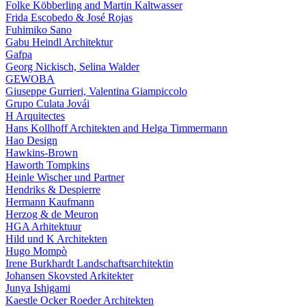
Folke Köbberling and Martin Kaltwasser
Frida Escobedo & José Rojas
Fuhimiko Sano
Gabu Heindl Architektur
Gafpa
Georg Nickisch, Selina Walder
GEWOBA
Giuseppe Gurrieri, Valentina Giampiccolo
Grupo Culata Jovái
H Arquitectes
Hans Kollhoff Architekten and Helga Timmermann
Hao Design
Hawkins-Brown
Haworth Tompkins
Heinle Wischer und Partner
Hendriks & Despierre
Hermann Kaufmann
Herzog & de Meuron
HGA Arhitektuur
Hild und K Architekten
Hugo Mompò
Irene Burkhardt Landschaftsarchitektin
Johansen Skovsted Arkitekter
Junya Ishigami
Kaestle Ocker Roeder Architekten