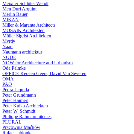
Meixner Schlüter Wendt
Men Duri Arquint
Merlin Bauer
MIKAN
Miller & Maranta Architects
MOSAIK Architekten
Müller Sigrist Architekten
Mvrdv
Naad
Naumann architektur
NODE
NOW for Architecture and Urbanism
Oda Pälmke
OFFICE Kersten Geers, David Van Severen
OMA
PAO
Pedra Liquida
Peter Grundmann
Peter Haimerl
Peter Kulka Architekten
Peter W. Schmidt
Philippe Rahm architectes
PLURAL
Pracownia Maćków
Rafael Jablonka