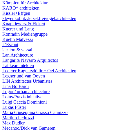
Kämpfen für Architektur
KARO* architekten
Kissler+Effgen
kleyer.koblitz.letzel.freivogel.architekten
Knapkiewicz & Fickert
Knerer und Lang
Konradin Mediengruppe
Kuehn Malvezzi
L'Escaut
lacaton & vassal
Lan Architecture
Langarita Navarro Arquitectos
Lattkearchitekten
Lederer Ragnarsdóttir + Oei Architekten
Legner und van Ooyen
LIN Architectes Urbanistes
Lina Bo Bardi
Logon/ urban.architecture
Lotus-Praxis initiative
Luigi Caccia Dominioni
Lukas Fúster
Maria Giuseppina Grasso Cannizzo
Martino Pedrozzi
Max Dudler
Mecanoo/Dick van Gameren