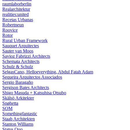
raumlaborberlin
Realarchitektur
realities:united
Recetas Urbanas
Robertneun
Roovice
Rotor
Rural Urban Framework
Sauquet Arquitectes
Sauter van Moos
Savioz Fabrizzi Architects
Schemata Architects
Schulz & Schulz
SelgasCano, Helloeverything, Abdul Fatah Adam
Sequeira Arquitectos Associados
Sergio Baragaño
Sergison Bates Architects
Shigo Masuda + Katsuhisa Otsubo
Skälsö Arkitekter
Snøhetta
SOM
Somethingfantastic
Staab Architekten
Stanton Williams
Status Quo