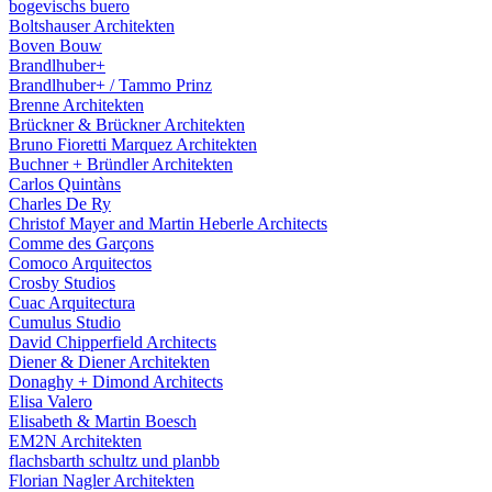
bogevischs buero
Boltshauser Architekten
Boven Bouw
Brandlhuber+
Brandlhuber+ / Tammo Prinz
Brenne Architekten
Brückner & Brückner Architekten
Bruno Fioretti Marquez Architekten
Buchner + Bründler Architekten
Carlos Quintàns
Charles De Ry
Christof Mayer and Martin Heberle Architects
Comme des Garçons
Comoco Arquitectos
Crosby Studios
Cuac Arquitectura
Cumulus Studio
David Chipperfield Architects
Diener & Diener Architekten
Donaghy + Dimond Architects
Elisa Valero
Elisabeth & Martin Boesch
EM2N Architekten
flachsbarth schultz und planbb
Florian Nagler Architekten