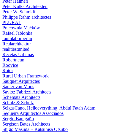
Peter Haimerl
Peter Kulka Architekten
Peter W. Schmidt
Philippe Rahm architectes
PLURAL
Pracownia Maćków
Rafael Jablonka
raumlaborberlin
Realarchitektur
realities:united
Recetas Urbanas
Robertneun
Roovice
Rotor
Rural Urban Framework
Sauquet Arquitectes
Sauter van Moos
Savioz Fabrizzi Architects
Schemata Architects
Schulz & Schulz
SelgasCano, Helloeverything, Abdul Fatah Adam
Sequeira Arquitectos Associados
Sergio Baragaño
Sergison Bates Architects
Shigo Masuda + Katsuhisa Otsubo