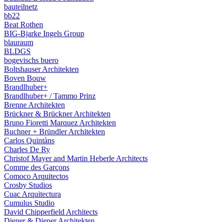
bauteilnetz
bb22
Beat Rothen
BIG-Bjarke Ingels Group
blauraum
BLDGS
bogevischs buero
Boltshauser Architekten
Boven Bouw
Brandlhuber+
Brandlhuber+ / Tammo Prinz
Brenne Architekten
Brückner & Brückner Architekten
Bruno Fioretti Marquez Architekten
Buchner + Bründler Architekten
Carlos Quintàns
Charles De Ry
Christof Mayer and Martin Heberle Architects
Comme des Garçons
Comoco Arquitectos
Crosby Studios
Cuac Arquitectura
Cumulus Studio
David Chipperfield Architects
Diener & Diener Architekten