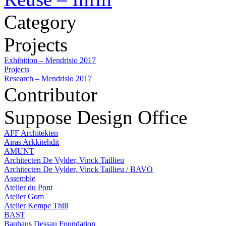
Category
Projects
Exhibition – Mendrisio 2017
Projects
Research – Mendrisio 2017
Contributor
Suppose Design Office
AFF Architekten
Airas Arkkitehdit
AMUNT
Architecten De Vylder, Vinck Taillieu
Architecten De Vylder, Vinck Taillieu / BAVO
Assemble
Atelier du Pont
Atelier Gom
Atelier Kempe Thill
BAST
Bauhaus Dessau Foundation