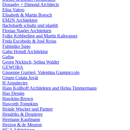
Donaghy + Dimond Architects
Elisa Valero
Elisabeth & Martin Boesch
EM2N Architekten
flachsbarth schultz und planbb
Florian Nagler Architekten
Folke Köbberling and Martin Kaltwasser
Frida Escobedo & José Rojas
Fuhimiko Sano
Gabu Heindl Architektur
Gafpa
Georg Nickisch, Selina Walder
GEWOBA
Giuseppe Gurrieri, Valentina Giampiccolo
Grupo Culata Jovái
H Arquitectes
Hans Kollhoff Architekten and Helga Timmermann
Hao Design
Hawkins-Brown
Haworth Tompkins
Heinle Wischer und Partner
Hendriks & Despierre
Hermann Kaufmann
Herzog & de Meuron
HGA Arhitektuur