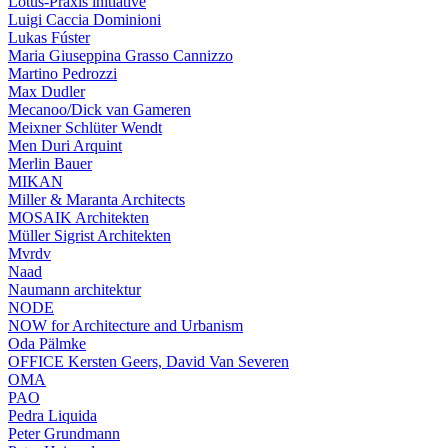
Lotus-Praxis initiative
Luigi Caccia Dominioni
Lukas Fúster
Maria Giuseppina Grasso Cannizzo
Martino Pedrozzi
Max Dudler
Mecanoo/Dick van Gameren
Meixner Schlüter Wendt
Men Duri Arquint
Merlin Bauer
MIKAN
Miller & Maranta Architects
MOSAIK Architekten
Müller Sigrist Architekten
Mvrdv
Naad
Naumann architektur
NODE
NOW for Architecture and Urbanism
Oda Pälmke
OFFICE Kersten Geers, David Van Severen
OMA
PAO
Pedra Liquida
Peter Grundmann