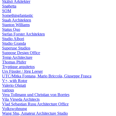
Skälsö Arkitekter
Snøhetta
SOM
Somethingfantastic
Staab Architekten
Stanton Williams
Status Quo
Stefan Forster Architekten
Studio Albori
Studio Granda
Superuse Studios
Suppose Design Office
Temp Architecture
Thomas Phifer
Tryptique arquitetos
Urs Füssler / Jörg Leeser
UTC/Mitka Fontana, Mario Briccola, Giuseppe Frasca
V+, with Rotor
Valerio Olgiati
various
Vera Tollmann und Christian von Borries
Vila Virseda Architects
Vlad Sebastian Rusu Architecture Office
Volkswohnung
Wang Shu, Amateur Architecture Studio