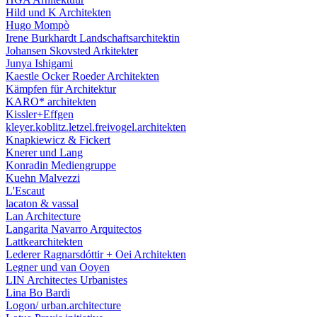
Hild und K Architekten
Hugo Mompò
Irene Burkhardt Landschaftsarchitektin
Johansen Skovsted Arkitekter
Junya Ishigami
Kaestle Ocker Roeder Architekten
Kämpfen für Architektur
KARO* architekten
Kissler+Effgen
kleyer.koblitz.letzel.freivogel.architekten
Knapkiewicz & Fickert
Knerer und Lang
Konradin Mediengruppe
Kuehn Malvezzi
L'Escaut
lacaton & vassal
Lan Architecture
Langarita Navarro Arquitectos
Lattkearchitekten
Lederer Ragnarsdóttir + Oei Architekten
Legner und van Ooyen
LIN Architectes Urbanistes
Lina Bo Bardi
Logon/ urban.architecture