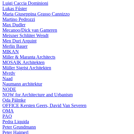
Luigi Caccia Dominioni
Lukas Fúster
Maria Giuseppina Grasso Cannizzo
Martino Pedrozzi
Max Dudler
Mecanoo/Dick van Gameren
Meixner Schlüter Wendt
Men Duri Arquint
Merlin Bauer
MIKAN
Miller & Maranta Architects
MOSAIK Architekten
Müller Sigrist Architekten
Mvrdv
Naad
Naumann architektur
NODE
NOW for Architecture and Urbanism
Oda Pälmke
OFFICE Kersten Geers, David Van Severen
OMA
PAO
Pedra Liquida
Peter Grundmann
Peter Haimerl