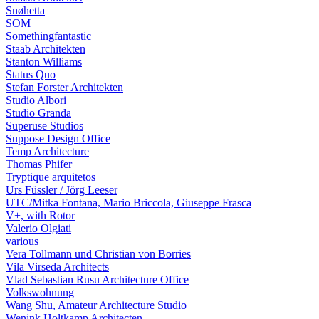
Snøhetta
SOM
Somethingfantastic
Staab Architekten
Stanton Williams
Status Quo
Stefan Forster Architekten
Studio Albori
Studio Granda
Superuse Studios
Suppose Design Office
Temp Architecture
Thomas Phifer
Tryptique arquitetos
Urs Füssler / Jörg Leeser
UTC/Mitka Fontana, Mario Briccola, Giuseppe Frasca
V+, with Rotor
Valerio Olgiati
various
Vera Tollmann und Christian von Borries
Vila Virseda Architects
Vlad Sebastian Rusu Architecture Office
Volkswohnung
Wang Shu, Amateur Architecture Studio
Wenink Holtkamp Architecten