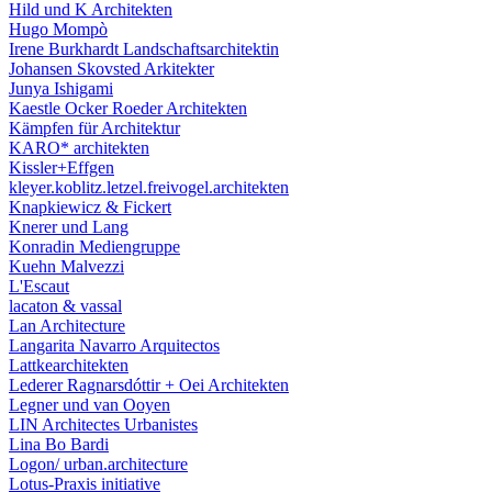
Hild und K Architekten
Hugo Mompò
Irene Burkhardt Landschaftsarchitektin
Johansen Skovsted Arkitekter
Junya Ishigami
Kaestle Ocker Roeder Architekten
Kämpfen für Architektur
KARO* architekten
Kissler+Effgen
kleyer.koblitz.letzel.freivogel.architekten
Knapkiewicz & Fickert
Knerer und Lang
Konradin Mediengruppe
Kuehn Malvezzi
L'Escaut
lacaton & vassal
Lan Architecture
Langarita Navarro Arquitectos
Lattkearchitekten
Lederer Ragnarsdóttir + Oei Architekten
Legner und van Ooyen
LIN Architectes Urbanistes
Lina Bo Bardi
Logon/ urban.architecture
Lotus-Praxis initiative