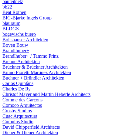
bauteilnetz
bb22
Beat Rothen
BIG-Bjarke Ingels Group
blauraum
BLDGS
bogevischs buero
Boltshauser Architekten
Boven Bouw
Brandlhuber+
Brandlhuber+ / Tammo Prinz
Brenne Architekten
Brückner & Brückner Architekten
Bruno Fioretti Marquez Architekten
Buchner + Bründler Architekten
Carlos Quintàns
Charles De Ry
Christof Mayer and Martin Heberle Architects
Comme des Garçons
Comoco Arquitectos
Crosby Studios
Cuac Arquitectura
Cumulus Studio
David Chipperfield Architects
Diener & Diener Architekten