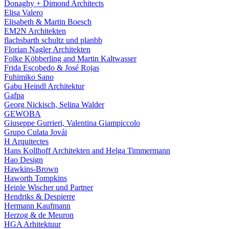
Donaghy + Dimond Architects
Elisa Valero
Elisabeth & Martin Boesch
EM2N Architekten
flachsbarth schultz und planbb
Florian Nagler Architekten
Folke Köbberling and Martin Kaltwasser
Frida Escobedo & José Rojas
Fuhimiko Sano
Gabu Heindl Architektur
Gafpa
Georg Nickisch, Selina Walder
GEWOBA
Giuseppe Gurrieri, Valentina Giampiccolo
Grupo Culata Jovái
H Arquitectes
Hans Kollhoff Architekten and Helga Timmermann
Hao Design
Hawkins-Brown
Haworth Tompkins
Heinle Wischer und Partner
Hendriks & Despierre
Hermann Kaufmann
Herzog & de Meuron
HGA Arhitektuur