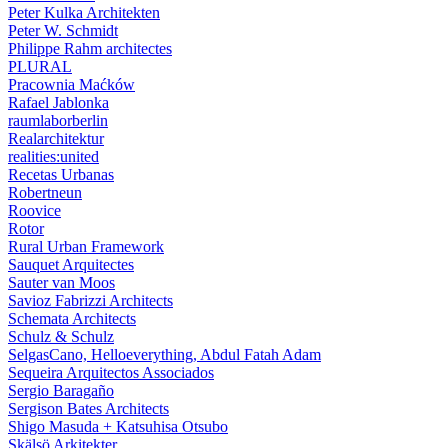
Peter Kulka Architekten
Peter W. Schmidt
Philippe Rahm architectes
PLURAL
Pracownia Maćków
Rafael Jablonka
raumlaborberlin
Realarchitektur
realities:united
Recetas Urbanas
Robertneun
Roovice
Rotor
Rural Urban Framework
Sauquet Arquitectes
Sauter van Moos
Savioz Fabrizzi Architects
Schemata Architects
Schulz & Schulz
SelgasCano, Helloeverything, Abdul Fatah Adam
Sequeira Arquitectos Associados
Sergio Baragaño
Sergison Bates Architects
Shigo Masuda + Katsuhisa Otsubo
Skälsö Arkitekter