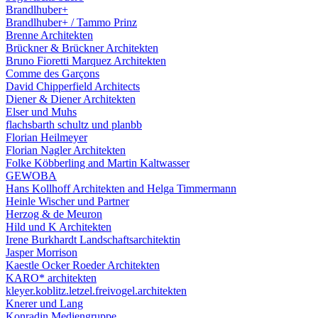
Brandlhuber+
Brandlhuber+ / Tammo Prinz
Brenne Architekten
Brückner & Brückner Architekten
Bruno Fioretti Marquez Architekten
Comme des Garçons
David Chipperfield Architects
Diener & Diener Architekten
Elser und Muhs
flachsbarth schultz und planbb
Florian Heilmeyer
Florian Nagler Architekten
Folke Köbberling and Martin Kaltwasser
GEWOBA
Hans Kollhoff Architekten and Helga Timmermann
Heinle Wischer und Partner
Herzog & de Meuron
Hild und K Architekten
Irene Burkhardt Landschaftsarchitektin
Jasper Morrison
Kaestle Ocker Roeder Architekten
KARO* architekten
kleyer.koblitz.letzel.freivogel.architekten
Knerer und Lang
Konradin Mediengruppe