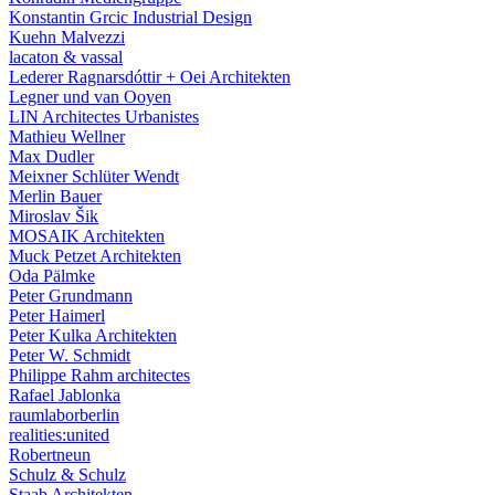
Konstantin Grcic Industrial Design
Kuehn Malvezzi
lacaton & vassal
Lederer Ragnarsdóttir + Oei Architekten
Legner und van Ooyen
LIN Architectes Urbanistes
Mathieu Wellner
Max Dudler
Meixner Schlüter Wendt
Merlin Bauer
Miroslav Šik
MOSAIK Architekten
Muck Petzet Architekten
Oda Pälmke
Peter Grundmann
Peter Haimerl
Peter Kulka Architekten
Peter W. Schmidt
Philippe Rahm architectes
Rafael Jablonka
raumlaborberlin
realities:united
Robertneun
Schulz & Schulz
Staab Architekten