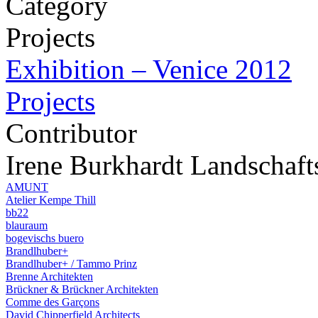
Category
Projects
Exhibition – Venice 2012
Projects
Contributor
Irene Burkhardt Landschafts
AMUNT
Atelier Kempe Thill
bb22
blauraum
bogevischs buero
Brandlhuber+
Brandlhuber+ / Tammo Prinz
Brenne Architekten
Brückner & Brückner Architekten
Comme des Garçons
David Chipperfield Architects