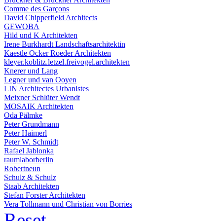
Comme des Garçons
David Chipperfield Architects
GEWOBA
Hild und K Architekten
Irene Burkhardt Landschaftsarchitektin
Kaestle Ocker Roeder Architekten
kleyer.koblitz.letzel.freivogel.architekten
Knerer und Lang
Legner und van Ooyen
LIN Architectes Urbanistes
Meixner Schlüter Wendt
MOSAIK Architekten
Oda Pälmke
Peter Grundmann
Peter Haimerl
Peter W. Schmidt
Rafael Jablonka
raumlaborberlin
Robertneun
Schulz & Schulz
Staab Architekten
Stefan Forster Architekten
Vera Tollmann und Christian von Borries
Reset