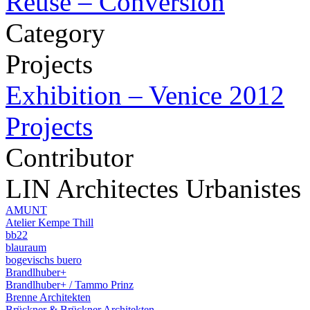
Reuse – Conversion
Category
Projects
Exhibition – Venice 2012
Projects
Contributor
LIN Architectes Urbanistes
AMUNT
Atelier Kempe Thill
bb22
blauraum
bogevischs buero
Brandlhuber+
Brandlhuber+ / Tammo Prinz
Brenne Architekten
Brückner & Brückner Architekten