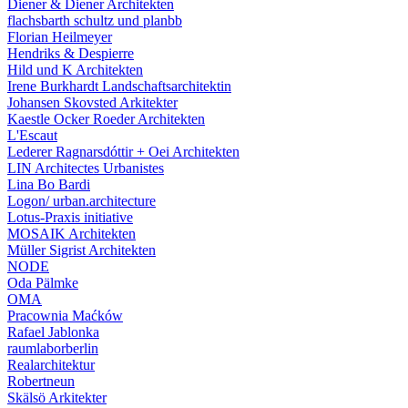
Diener & Diener Architekten
flachsbarth schultz und planbb
Florian Heilmeyer
Hendriks & Despierre
Hild und K Architekten
Irene Burkhardt Landschaftsarchitektin
Johansen Skovsted Arkitekter
Kaestle Ocker Roeder Architekten
L'Escaut
Lederer Ragnarsdóttir + Oei Architekten
LIN Architectes Urbanistes
Lina Bo Bardi
Logon/ urban.architecture
Lotus-Praxis initiative
MOSAIK Architekten
Müller Sigrist Architekten
NODE
Oda Pälmke
OMA
Pracownia Maćków
Rafael Jablonka
raumlaborberlin
Realarchitektur
Robertneun
Skälsö Arkitekter